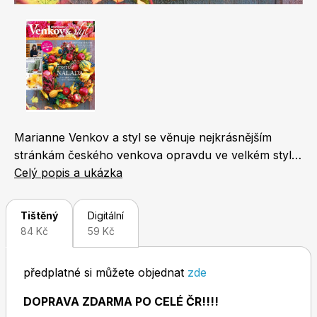
Naše krásná zahrada
LEGO® časopisy
Chip
Burda Easy
Marianne Venkov a styl se věnuje nejkrásnějším
stránkám českého venkova opravdu ve velkém stylu.
Zachycuje život na vesnici ze všech aspektů - od
Celý popis a ukázka
bydlení, zahrady a tipů na cestování přes chov
domácích zvířat, tradiční řemesla, dětské hry až po
Tištěný
Digitální
recepty z regionálních surovin a nezapomíná ani na
84 Kč
59 Kč
nejčerstvější módní trendy.Zajímavé informace si tu
Sudoku a křížovky
Burda Best of Plus
najdou jak aktivní lidé, toužící po úniku z města, tak
předplatné si můžete objednat
zde
milovníci domácích mazlíčků nebo děti, které prostě
obrázkové časopisy milují.
DOPRAVA ZDARMA PO CELÉ ČR!!!!