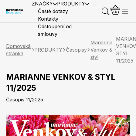
ZNAČKY
PRODUKTY
Časté dotazy
Kontakty
Odstoupení od
smlouvy
MARIA
Marianne
Domovská
VENKOV
PRODUKTY
Časopisy
Venkov &
stránka
STYL
styl
11/2025
Předplatné časopisů
Elle
Burda Style
Časopisy
MARIANNE VENKOV & STYL
11/2025
Časopis 11/2025
Knihy
Merch
Marianne
Elle Decoration