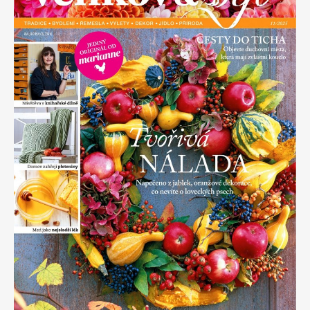
Apetit
Marianne Bydlení
Svět ženy
Marianne Venkov & styl