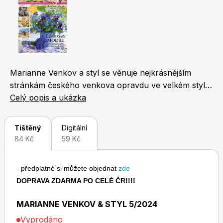
Naše krásná zahrada
LEGO® časopisy
Marianne Venkov a styl se věnuje nejkrásnějším
stránkám českého venkova opravdu ve velkém stylu.
Chip
Burda Easy
Zachycuje život na vesnici ze všech aspektů - od
Celý popis a ukázka
bydlení, zahrady a tipů na cestování přes chov
domácích zvířat, tradiční řemesla, dětské hry až po
Tištěný
Digitální
recepty z regionálních surovin a nezapomíná ani na
84 Kč
59 Kč
nejčerstvější módní trendy.Zajímavé informace si tu
najdou jak aktivní lidé, toužící po úniku z města, tak
- předplatné si můžete objednat
zde
milovníci domácích mazlíčků nebo děti, které prostě
DOPRAVA ZDARMA PO CELÉ ČR!!!!
Sudoku a křížovky
Burda Best of Plus
obrázkové časopisy milují.
MARIANNE VENKOV & STYL 5/2024
Vyprodáno