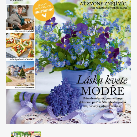
Apetit
Marianne Bydlení
Svět ženy
Marianne Venkov & styl