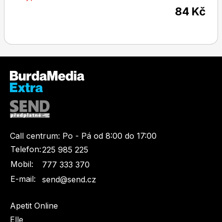
84 Kč
Dětské časopisy
Burda Pletení
Burda Best of
Call centrum:
Po - Pá od 8:00 do 17:00
Telefon:
225 985 225
Mobil:
777 333 370
E-mail:
send@send.cz
Apetit Online
Burda Kids
Elle