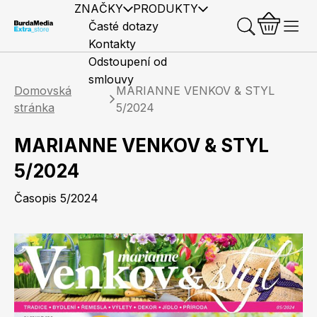
ZNAČKY
PRODUKTY
Časté dotazy
Kontakty
Odstoupení od
smlouvy
Domovská
MARIANNE VENKOV & STYL
stránka
5/2024
MARIANNE VENKOV & STYL
Předplatné časopisů
Elle
Burda Style
Časopisy
5/2024
Časopis 5/2024
Knihy
Merch
Marianne
Elle Decoration