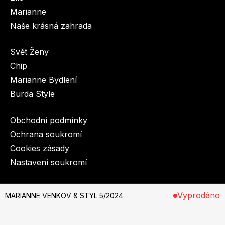
Marianne
Naše krásná zahrada
Svět Ženy
Chip
Toprecepty.cz
Marianne Bydlení
Burda Style
Obchodní podmínky
Ochrana soukromí
Cookies zásady
Nastavení soukromí
© 2003-2026 BurdaMedia Extra s.r.o.
Vyprodáno
MARIANNE VENKOV & STYL 5/2024
MARIANNE VENKOV & STYL 5/2024 - digi verze