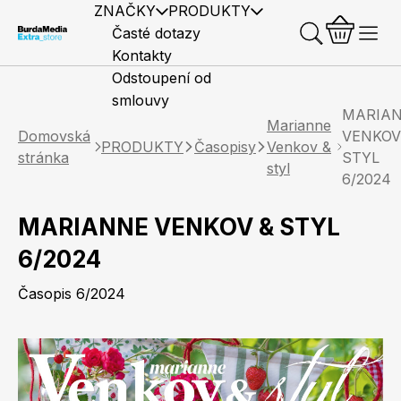
ZNAČKY
PRODUKTY
Časté dotazy
Kontakty
Odstoupení od
smlouvy
MARIA
Marianne
Domovská
VENKOV
PRODUKTY
Časopisy
Venkov &
stránka
STYL
styl
6/2024
Předplatné časopisů
Elle
Burda Style
Časopisy
MARIANNE VENKOV & STYL
6/2024
Časopis 6/2024
Knihy
Merch
Marianne
Elle Decoration