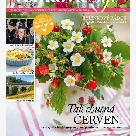
Apetit
Marianne Bydlení
Svět ženy
Marianne Venkov & styl