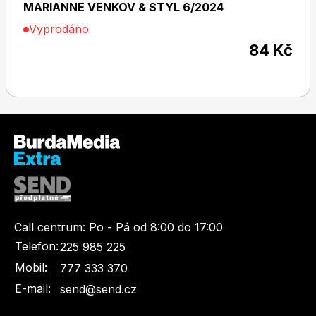
MARIANNE VENKOV & STYL 6/2024
Vyprodáno
84 Kč
Dětské časopisy
Burda Pletení
Burda Best of
Call centrum:
Po - Pá od 8:00 do 17:00
Telefon:
225 985 225
Mobil:
777 333 370
E-mail:
send@send.cz
Burda Kids