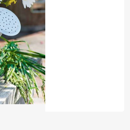
LEGO® časopisy
Burda Easy
Burda Best of Plus