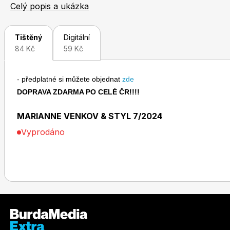
informace si tu najdou jak aktivní lidé, toužící po úniku
Celý popis a ukázka
Tištěný
Digitální
84 Kč
59 Kč
- předplatné si můžete objednat
zde
Toprecepty.cz
DOPRAVA ZDARMA PO CELÉ ČR!!!!
MARIANNE VENKOV & STYL 7/2024
Vyprodáno