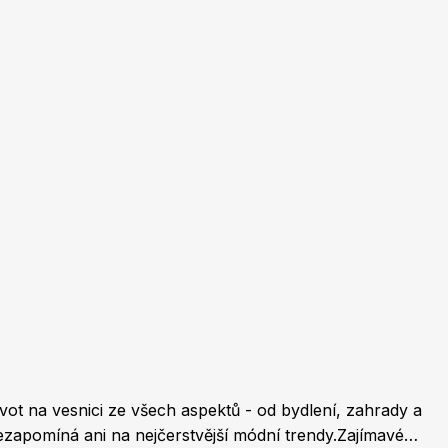
Burda Pletení
ot na vesnici ze všech aspektů - od bydlení, zahrady a
nezapomíná ani na nejčerstvější módní trendy.Zajímavé