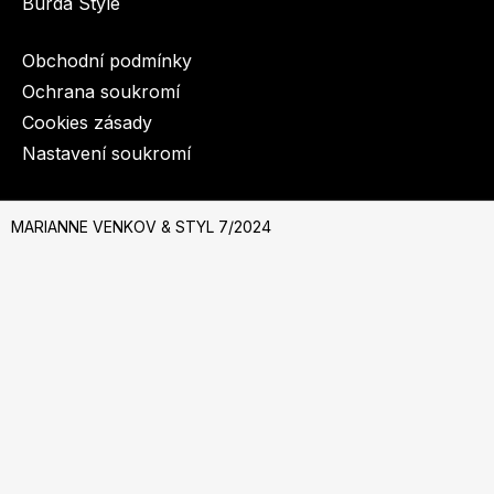
Burda Style
Obchodní podmínky
Ochrana soukromí
Cookies zásady
Nastavení soukromí
© 2003-2026 BurdaMedia Extra s.r.o.
MARIANNE VENKOV & STYL 7/2024
MARIANNE VENKOV & STYL 7/2024 - digi verze
Dostupnost: Skladem, expedujeme do 3 prac. dnů
Na Burda.cz