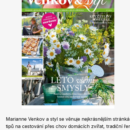
Dětské časopisy
Burda Best of
Marianne Venkov a styl se věnuje nejkrásnějším stránká
Burda Kids
tipů na cestování přes chov domácích zvířat, tradiční ř