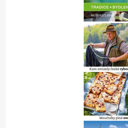
Apetit
Svět ženy