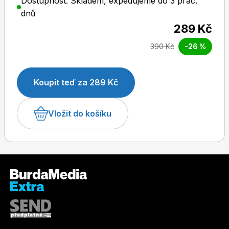
Dostupnost: Skladem, expedujeme do 3 prac.
dnů
289 Kč
390 Kč
-26 %
Dětské časopisy
Burda Pletení
Koupit teď za 289 Kč
Vložit do košíku
Burda Best of
Burda Kids