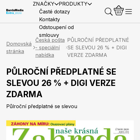
ZNAČKY
PRODUKTY
Časté dotazy
Kontakty
Odstoupení od
smlouvy
Česká pošta
PŮLROČNÍ PŘEDPLATNÉ
Domovská
- speciální
SE SLEVOU 26 % + DIGI
stránka
nabídka
VERZE ZDARMA
PŮLROČNÍ PŘEDPLATNÉ SE
Předplatné časopisů
Elle
Burda Style
Časopisy
SLEVOU 26 % + DIGI VERZE
ZDARMA
Půlroční předplatné se slevou
Knihy
Merch
Marianne
Elle Decoration