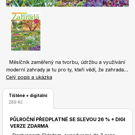
Naše krásná zahrada
LEGO® časopisy
Chip
Burda Easy
Měsíčník zaměřený na tvorbu, údržbu a využívání
moderní zahrady je tu pro ty, kteří vědí, že zahrada je
a má být potěšením! Časopis přináší 68 stran
Celý popis a ukázka
praktických rad, námětů a hlavně inspirativních
fotografií z nejhezčích zahrad. V jednotlivých
Tištěné + digitální
rubrikách se věnujeme okrasné zahradě a
289 Kč
balkonovým a pokojovým květinám, ale také
Sudoku a křížovky
Burda Best of Plus
pěstování ovoce, zeleniny, bylinek a zvířatům na
PŮLROČNÍ PŘEDPLATNÉ SE SLEVOU 26 % + DIGI
zahradě
VERZE ZDARMA