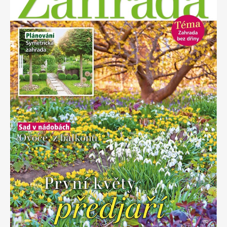
Apetit
Marianne Bydlení
Svět ženy
Marianne Venkov & styl