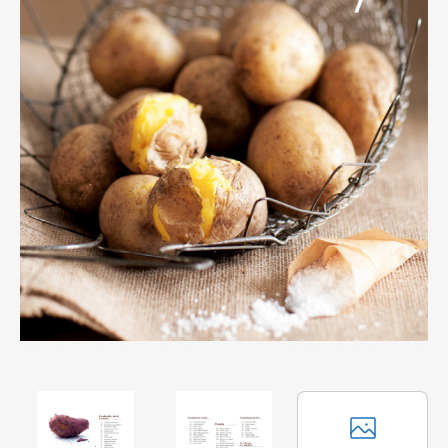
Apetit
Marianne Bydlení
Svět ženy
Marianne Venkov & styl