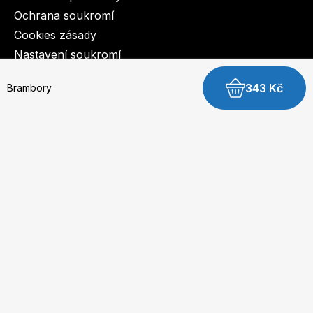
Ochrana soukromí
Cookies zásady
Nastavení soukromí
343 Kč
Brambory
© 2003-2026 BurdaMedia Extra s.r.o.
Brambory - digitální verze
Dostupnost: Skladem, expedujeme do 3 prac. dnů
149 Kč
Koupit digitální verzi