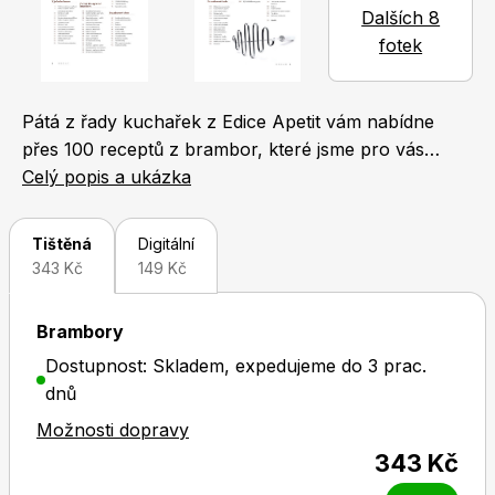
Dalších 8
Naše krásná zahrada
LEGO® časopisy
fotek
Pátá z řady kuchařek z Edice Apetit vám nabídne
přes 100 receptů z brambor, které jsme pro vás
uvařili a vyzkoušeli v redakční kuchyni časopisu
Celý popis a ukázka
Apetit. Mají milion podob a chutí. Jsou základní
Chip
Burda Easy
potravinou. A připravíte z nich vše od polévky po
Tištěná
Digitální
dezert! Ochutnejte nejlepší bramborové pokrmy z
343 Kč
149 Kč
jednoho hrnce, křupavé placky, lahodné kaše,
úžasné knedlíky nebo třeba vláčné pečivo. S našimi
Brambory
recepty se vaše vaření stane potěšením. Vařte, pečte,
Dostupnost: Skladem, expedujeme do 3 prac.
zapékejte a smažte s námi BRAMBORY!
dnů
Sudoku a křížovky
Burda Best of Plus
Možnosti dopravy
343 Kč