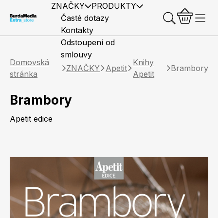
ZNAČKY
PRODUKTY
Časté dotazy
Kontakty
Odstoupení od
smlouvy
Domovská
Knihy
ZNAČKY
Apetit
Brambory
stránka
Apetit
Brambory
Předplatné časopisů
Elle
Burda Style
Časopisy
Apetit edice
Knihy
Merch
Marianne
Elle Decoration