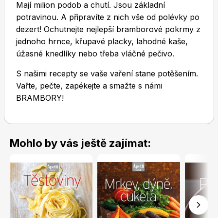
Mají milion podob a chutí. Jsou základní
potravinou. A připravíte z nich vše od polévky po
dezert! Ochutnejte nejlepší bramborové pokrmy z
jednoho hrnce, křupavé placky, lahodné kaše,
úžasné knedlíky nebo třeba vláčné pečivo.
S našimi recepty se vaše vaření stane potěšením.
Toprecepty.cz
Vařte, pečte, zapékejte a smažte s námi
BRAMBORY!
Mohlo by vás ještě zajímat: