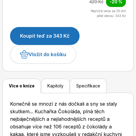
429 Kč
-20 %
Nejnižší cena za 30 dní
před slevou: 343 Kč
Dětské časopisy
Burda Pletení
Koupit teď za 343 Kč
Vložit do košíku
Burda Best of
Více o knize
Kapitoly
Specifikace
Konečně se mnozí z nás dočkali a sny se staly
skutkem... Kuchařka Čokoláda, plná těch
nejbáječnějších a nejlahodnějších receptů a
obsahuje více než 106 receptů z čokolády a
Burda Kids
kakaa, které jsme vyzkoušeli v redakční kuchyni