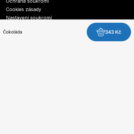
Ochrana soukromí
Cookies zásady
Nastavení soukromí
343 Kč
Čokoláda
© 2003-2026 BurdaMedia Extra s.r.o.
Čokoláda - digitální verze
Dostupnost: Skladem, expedujeme do 3 prac. dnů
Na lžičku
149 Kč
Z formy
Ke kávě
Koupit digitální verzi
Slavnostní pečení
Sladké maličkosti
Bez výčitek