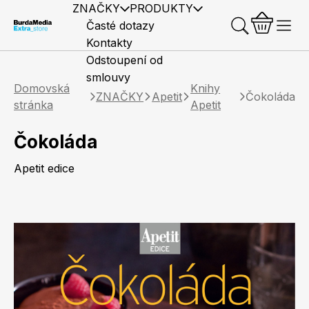
ZNAČKY
PRODUKTY
Časté dotazy
Kontakty
Odstoupení od
smlouvy
Domovská
Knihy
ZNAČKY
Apetit
Čokoláda
stránka
Apetit
Čokoláda
Předplatné časopisů
Elle
Burda Style
Časopisy
Apetit edice
Knihy
Merch
Marianne
Elle Decoration