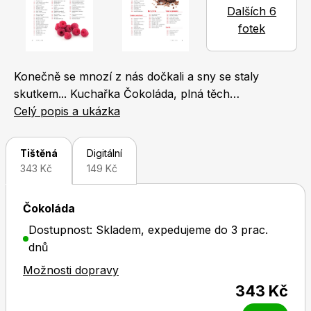
Dalších 6
Naše krásná zahrada
LEGO® časopisy
fotek
Konečně se mnozí z nás dočkali a sny se staly
skutkem... Kuchařka Čokoláda, plná těch
nejbáječnějších a nejlahodnějších receptů a obsahuje
Celý popis a ukázka
více než 106 receptů z čokolády a kakaa, které jsme
Chip
Burda Easy
vyzkoušeli v redakční kuchyni časopisu Apetit.
Tištěná
Digitální
Najdete v ní čokoládu ve všech podobách. Koláče,
343 Kč
149 Kč
dorty, dezerty, pralinky a krémy, čokoláda na lžičku i
do hrníčku... Splněný sen! Nabízíme vám inspiraci na
Čokoláda
víkendové pečení, tipy na slavnostní dorty i sladké
Dostupnost: Skladem, expedujeme do 3 prac.
maličkosti pro každodenní potěšení. Být čokoholikem
dnů
je tak snadné...
Sudoku a křížovky
Burda Best of Plus
Možnosti dopravy
343 Kč