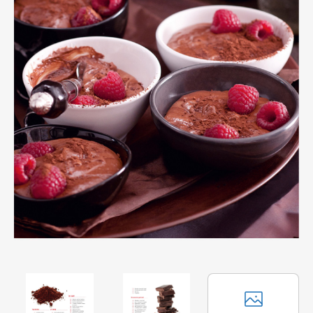
Apetit
Marianne Bydlení
Svět ženy
Marianne Venkov & styl