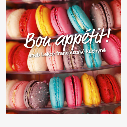
Apetit
Marianne Bydlení
Svět ženy
Marianne Venkov & styl