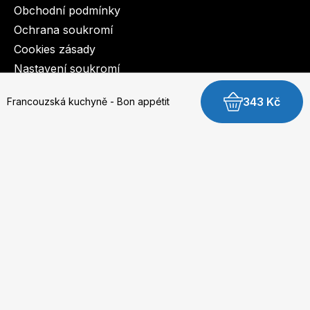
Obchodní podmínky
Ochrana soukromí
Cookies zásady
Nastavení soukromí
343 Kč
Francouzská kuchyně - Bon appétit
© 2003-2026 BurdaMedia Extra s.r.o.
Francouzská kuchyně - Bon appétit - digitální
verze
Dostupnost: Skladem, expedujeme do 3 prac. dnů
179 Kč
Koupit digitální verzi