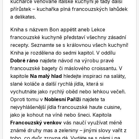
kuchařce věnované italské kuchyni je tady další
přírůstek – kuchařka plná francouzských lahůdek
a delikates.
Kniha s názvem Bon appétit aneb Lekce
francouzské kuchyně představí všechny zásadní
recepty. Seznamte se s královnou všech kuchyní!
Toprecepty.cz
Kniha je rozdělena do sedmi kapitol. V oddílu
Dobré ráno
najdete návod na výrobu pravé
francouzské bagety či máslového croissantu. V
kapitole
Na malý hlad
hledejte inspiraci na saláty,
slané koláče a další rychlá jídla, která si
vychutnáte jako rychlý oběd nebo lehkou večeři.
Oproti tomu v
Noblesní Paříži
najdete ta
nejvyhlášenější jídla francouzské haute cuisine,
jako je kohout na víně nebo šneci. Kapitola
Francouzský venkov
vás naučí využívat méně
známé druhy mas a zeleniny – jinými slovy vařit z
toho, co dvůr zrovna dá. Vydáte se s námi i na