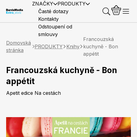
ZNAČKY
PRODUKTY
Časté dotazy
Kontakty
Odstoupení od
smlouvy
Francouzská
Domovská
PRODUKTY
Knihy
kuchyně - Bon
stránka
appétit
Francouzská kuchyně - Bon
Předplatné časopisů
Elle
Burda Style
Časopisy
appétit
Apetit edice Na cestách
Knihy
Merch
Marianne
Elle Decoration