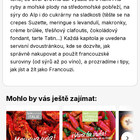
ryby a mořské plody na středomořské pobřeží, na
sýry do Alp i do cukrárny na sladkosti (těšte se na
crepes Suzette, meringue s levandulí, makronky,
crème brȗlée, třešňový clafoutis, čokoládový
fondant, tarte Tatin…) Každá kapitola je uvedena
servisní dvoustránkou, kde se dozvíte, jak
správně nakupovat a použít francouzské
suroviny (od sýrů až po víno), a prozradíme i tipy,
jak jíst a žít jako Francouzi.
Mohlo by vás ještě zajímat: