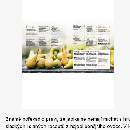
Dětské časopisy
Burda Best of
Známé pořekadlo praví, že jablka se nemají míchat s hru
Burda Kids
sladkých i slaných receptů z nejoblíbenějšího ovoce. V knize najdete více než 100 receptů na oblíbené koláče, štrúdly a teplá sladká jídla, ale i mnoho nové inspirace