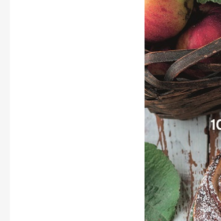
Apetit
Svět ženy