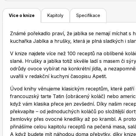
Více o knize
Kapitoly
Specifikace
Známé pořekadlo praví, že jablka se nemají míchat s hr
kuchařka Jablka a hrušky, která je plná sladkých i sla
V knize najdete více než 100 receptů na oblíbené koláče
slané. Hrušky a jablka totiž skvěle ladí s masem či sýry
odrůdy ovoce vybírat na konkrétní jídla, a nezapomně
uvařili v redakční kuchyni časopisu Apetit.
Úvod knihy věnujeme klasickým receptům, které patří d
francouzský tarte Tatin (obrácený koláč) nebo americký
když vám klasika přece jen zevšední. Díky našim recep
překvapíte – od jednoduchých koláčů po složitější dorty.
žemlovky přes ovocné knedlíky až po krambl. A protože
přinášíme celou kapitolu receptů na pečená masa, salá
A když budete mít náhodou doma přebytky, díky knize m