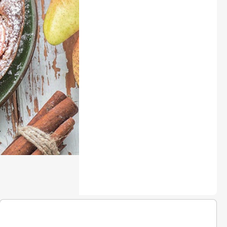
LEGO® časopisy
Burda Easy
Burda Best of Plus