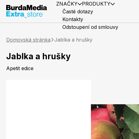
ZNAČKY
PRODUKTY
Časté dotazy
Kontakty
Odstoupení od smlouvy
Domovská stránka
Jablka a hrušky
Jablka a hrušky
Apetit edice
Předplatné časopisů
Elle
Knihy
Marianne