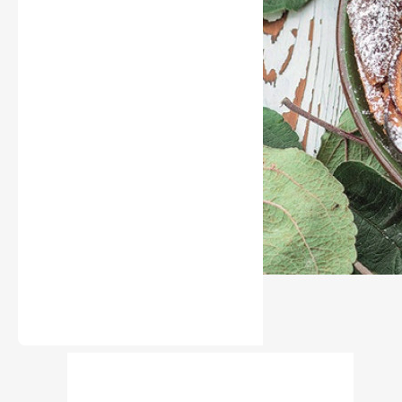
Naše krásná zahrada
Chip
Sudoku a křížovky