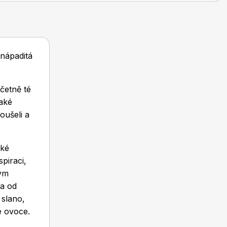
 nápaditá
včetně té
jaké
oušeli a
aké
piraci,
rým
la od
 slano,
é ovoce.