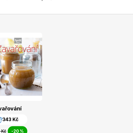
vařování
343 Kč
 Kč
-20 %