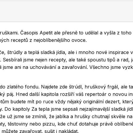
uškami. Časopis Apetit ale přesně to udělal a vyšla z toho
ných receptů z nejoblíbenějšího ovoce.
, štrúdly a teplá sladká jídla, ale i mnoho nové inspirace 
. Sesbírali jsme nejen recepty, ale také spoustu tipů a rad, 
li jsme ani na uchovávání a zavařování. Všechno jsme vyzk
o zlatého fondu. Najdete zde štrúdl, hruškový frgál, ale t
 páj. Hned další kapitola rozšíří váš repertoár o novou ins
tům budete mít po ruce vždy nějaký originální dezert, kte
 Do kapitoly Za tepla jsme sepsali nejzajímavější sladká jíd
 už jsme se zmínili, že jablka a hrušky chutnají skvěle na
ty, těstoviny nebo pizzu, kde chuť dotahuje právě oblíben
ůžete zavařovat, sušit i nakládat.