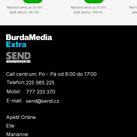
Nejnižší cena za 30 dní
Nejnižší cena za 30 dní
Nejni
před slevou: 343 Kč
před slevou: 199 Kč
pře
Call centrum:
Po - Pá od 8:00 do 17:00
Telefon:
225 985 225
Mobil:
777 333 370
E-mail:
send@send.cz
Apetit Online
Elle
Marianne