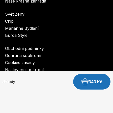
Naše krásná zahrada
Svět Ženy
Chip
Marianne Bydlení
Burda Style
Obchodní podmínky
Ochrana soukromí
Cookies zásady
Nastavení soukromí
343 Kč
Jahody
© 2003-2026 BurdaMedia Extra s.r.o.
Digitální verze knihy v PDF
Začerstva