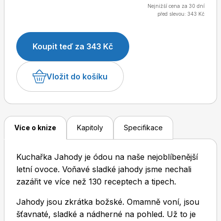
uvařit. Vybrali jsme nejlepší koláče, dezerty i dorty.
Nejnižší cena za 30 dní
před slevou: 343 Kč
Nezapomněli jsme ani na zavařování. Snadno vás
přesvědčíme, že jahody jsou skvělé i naslano! Víme to
naprosto jistě: všechny recepty jsme totiž uvařili a
Dětské časopisy
Burda Pletení
Koupit teď za 343 Kč
vyladili v redakční kuchyni časopisu Apetit.
Vložit do košíku
Burda Best of
Více o knize
Kapitoly
Specifikace
Kuchařka Jahody je ódou na naše nejoblíbenější
letní ovoce. Voňavé sladké jahody jsme nechali
zazářit ve více než 130 receptech a tipech.
Jahody jsou zkrátka božské. Omamně voní, jsou
Burda Kids
šťavnaté, sladké a nádherné na pohled. Už to je