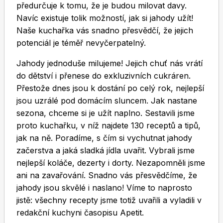
předurčuje k tomu, že je budou milovat davy.
Navíc existuje tolik možností, jak si jahody užít!
Naše kuchařka vás snadno přesvědčí, že jejich
potenciál je téměř nevyčerpatelný.
Jahody jednoduše milujeme! Jejich chuť nás vrátí
do dětství i přenese do exkluzivních cukráren.
Toprecepty.cz
Přestože dnes jsou k dostání po celý rok, nejlepší
jsou uzrálé pod domácím sluncem. Jak nastane
sezona, chceme si je užít naplno. Sestavili jsme
proto kuchařku, v níž najdete 130 receptů a tipů,
jak na ně. Poradíme, s čím si vychutnat jahody
začerstva a jaká sladká jídla uvařit. Vybrali jsme
nejlepší koláče, dezerty i dorty. Nezapomněli jsme
ani na zavařování. Snadno vás přesvědčíme, že
jahody jsou skvělé i naslano! Víme to naprosto
jistě: všechny recepty jsme totiž uvařili a vyladili v
redakční kuchyni časopisu Apetit.