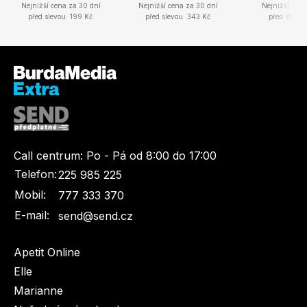
Nejnižší cena za 30 dní
Nejnižší cena za 30 dní
Nejnižší cena
před slevou: 199 Kč
před slevou: 343 Kč
před slevou
Call centrum:
Po - Pá od 8:00 do 17:00
Telefon:
225 985 225
Mobil:
777 333 370
E-mail:
send@send.cz
Apetit Online
Elle
Marianne