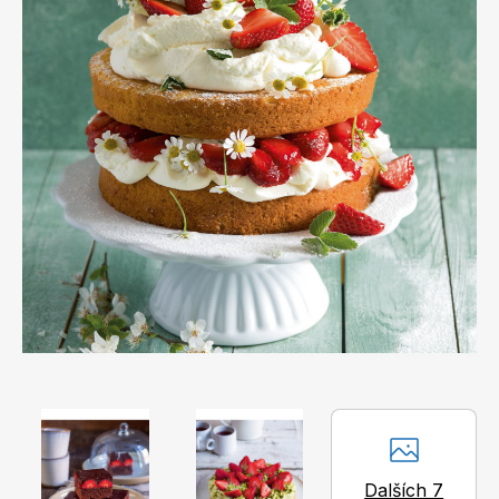
Apetit
Marianne Bydlení
Svět ženy
Marianne Venkov & styl
Dalších 7