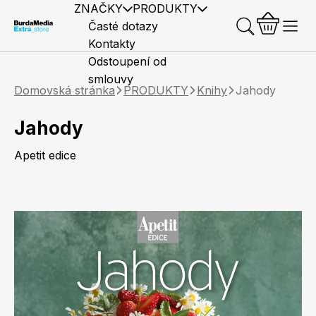
ZNAČKY
PRODUKTY
Časté dotazy
Kontakty
Odstoupení od
smlouvy
Domovská stránka
PRODUKTY
Knihy
Jahody
Jahody
Apetit edice
Předplatné časopisů
Elle
Burda Style
Časopisy
Knihy
Merch
Marianne
Elle Decoration