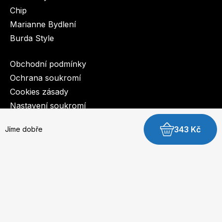
Chip
Marianne Bydlení
Burda Style
Obchodní podmínky
Ochrana soukromí
Cookies zásady
Nastavení soukromí
343 Kč
Jíme dobře
© 2003-2026 BurdaMedia Extra s.r.o.
Jíme dobře - digitální verze
Dostupnost: Skladem, expedujeme do 3 prac. dnů
Jaro
249 Kč
Léto