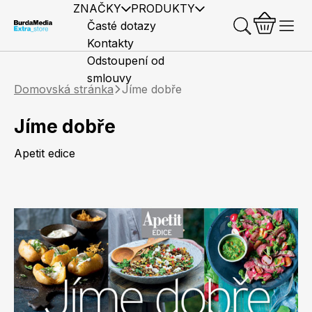
ZNAČKY
PRODUKTY
Časté dotazy
Kontakty
Odstoupení od
smlouvy
Domovská stránka
Jíme dobře
Jíme dobře
Apetit edice
Předplatné časopisů
Elle
Burda Style
Časopisy
Knihy
Merch
Marianne
Elle Decoration