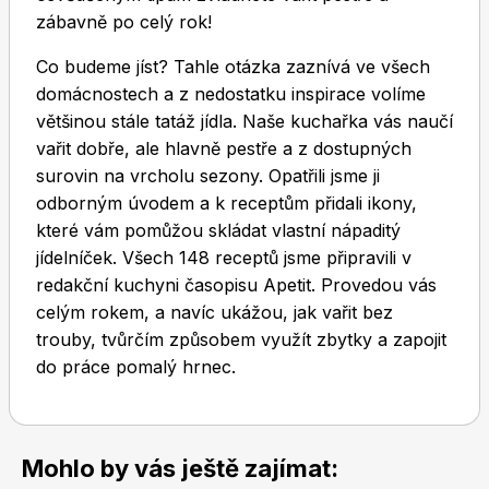
zábavně po celý rok!
Co budeme jíst? Tahle otázka zaznívá ve všech
domácnostech a z nedostatku inspirace volíme
většinou stále tatáž jídla. Naše kuchařka vás naučí
vařit dobře, ale hlavně pestře a z dostupných
Toprecepty.cz
surovin na vrcholu sezony. Opatřili jsme ji
odborným úvodem a k receptům přidali ikony,
které vám pomůžou skládat vlastní nápaditý
jídelníček. Všech 148 receptů jsme připravili v
redakční kuchyni časopisu Apetit. Provedou vás
celým rokem, a navíc ukážou, jak vařit bez
trouby, tvůrčím způsobem využít zbytky a zapojit
do práce pomalý hrnec.
Mohlo by vás ještě zajímat: