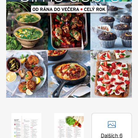
Apetit
Marianne Bydlení
Svět ženy
Marianne Venkov & styl
Dalších 6