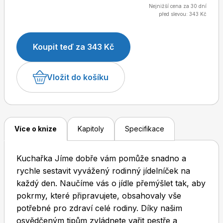
tvůrčím způsobem využít zbytky a zapojit do práce
Nejnižší cena za 30 dní
před slevou: 343 Kč
pomalý hrnec.
Dětské časopisy
Burda Pletení
Koupit teď za 343 Kč
Vložit do košíku
Burda Best of
Více o knize
Kapitoly
Specifikace
Kuchařka Jíme dobře vám pomůže snadno a
rychle sestavit vyvážený rodinný jídelníček na
každý den. Naučíme vás o jídle přemýšlet tak, aby
pokrmy, které připravujete, obsahovaly vše
potřebné pro zdraví celé rodiny. Díky našim
Burda Kids
osvědčeným tipům zvládnete vařit pestře a