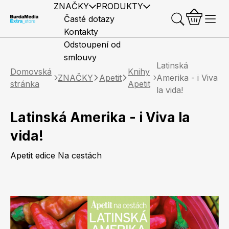
ZNAČKY
PRODUKTY
Časté dotazy
Kontakty
Odstoupení od
smlouvy
Latinská
Domovská
Knihy
ZNAČKY
Apetit
Amerika - i Viva
stránka
Apetit
la vida!
Latinská Amerika - i Viva la
Předplatné časopisů
Elle
Burda Style
Časopisy
vida!
Apetit edice Na cestách
Knihy
Merch
Marianne
Elle Decoration