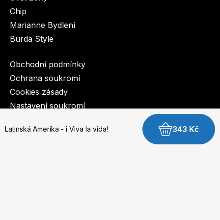
Chip
Marianne Bydlení
Burda Style
Obchodní podmínky
Ochrana soukromí
Cookies zásady
Nastavení soukromí
343 Kč
Latinská Amerika - i Viva la vida!
© 2003-2026 BurdaMedia Extra s.r.o.
Latinská Amerika - i Viva la vida! - digitální verze
Dostupnost: Skladem, expedujeme do 3 prac. dnů
179 Kč