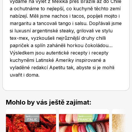
vydáme na výlet z Mexika přes Brazílii až do Chile
a ochutnáme to nejlepší, co kuchyně těchto zemí
nabízejí. Měli jsme nachos i tacos, popíjeli mojito i
margaritu a tancovali tango i salsu. Dopřávali jsme
si luxusní argentinské steaky, grilovali ve stylu
tex-mex, vyzkoušeli nejrůznější druhy chilli
papriček a splín zaháněli horkou čokoládou…
Toprecepty.cz
Výsledkem jsou autentické recepty i recepty
kuchyněmi Latinské Ameriky inspirované a
vyladěné redakcí Apetitu tak, abyste si je mohli
uvařit i doma.
Mohlo by vás ještě zajímat: