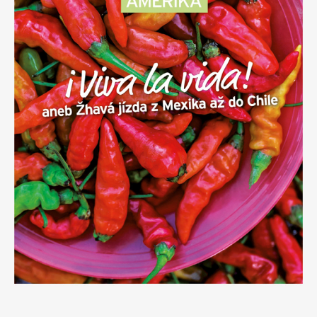
Apetit
Marianne Bydlení
Svět ženy
Marianne Venkov & styl