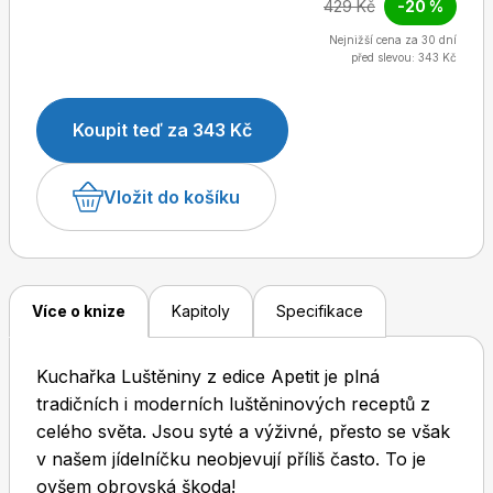
429 Kč
-20 %
jako jsou cizrna, mungo, azuki, boby a další. S námi
si na luštěninách opravdu pochutnáte!
Nejnižší cena za 30 dní
před slevou: 343 Kč
Dětské časopisy
Burda Pletení
Koupit teď za 343 Kč
Vložit do košíku
Burda Best of
Více o knize
Kapitoly
Specifikace
Kuchařka Luštěniny z edice Apetit je plná
tradičních i moderních luštěninových receptů z
celého světa. Jsou syté a výživné, přesto se však
v našem jídelníčku neobjevují příliš často. To je
Burda Kids
ovšem obrovská škoda!