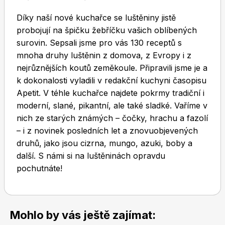
Díky naší nové kuchařce se luštěniny jistě
probojují na špičku žebříčku vašich oblíbených
surovin. Sepsali jsme pro vás 130 receptů s
mnoha druhy luštěnin z domova, z Evropy i z
nejrůznějších koutů zeměkoule. Připravili jsme je a
Toprecepty.cz
k dokonalosti vyladili v redakční kuchyni časopisu
Apetit. V téhle kuchařce najdete pokrmy tradiční i
moderní, slané, pikantní, ale také sladké. Vaříme v
nich ze starých známých – čočky, hrachu a fazolí
– i z novinek posledních let a znovuobjevených
druhů, jako jsou cizrna, mungo, azuki, boby a
další. S námi si na luštěninách opravdu
pochutnáte!
Mohlo by vás ještě zajímat: