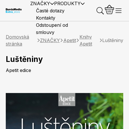
ZNAČKY
PRODUKTY
Časté dotazy
Kontakty
Odstoupení od
smlouvy
Domovská
Knihy
ZNAČKY
Apetit
Luštěniny
stránka
Apetit
Luštěniny
Předplatné časopisů
Elle
Burda Style
Časopisy
Apetit edice
Knihy
Merch
Marianne
Elle Decoration