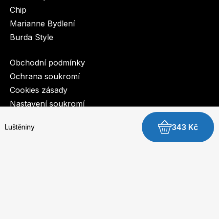
Chip
Marianne Bydlení
Burda Style
Obchodní podmínky
Ochrana soukromí
Cookies zásady
Nastavení soukromí
343 Kč
Luštěniny
© 2003-2026 BurdaMedia Extra s.r.o.
Luštěniny - digitální verze
Dostupnost: Skladem, expedujeme do 3 prac. dnů
Čočka
249 Kč
Hrách & cizrna