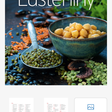
Apetit
Marianne Bydlení
Svět ženy
Marianne Venkov & styl