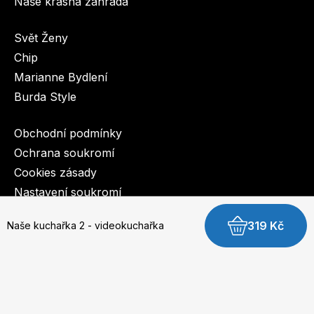
Naše krásná zahrada
Svět Ženy
Chip
Marianne Bydlení
Burda Style
Obchodní podmínky
Ochrana soukromí
Cookies zásady
Nastavení soukromí
319 Kč
Naše kuchařka 2 - videokuchařka
© 2003-2026 BurdaMedia Extra s.r.o.
Polévky
Drůbeží, vepřové, hovězí a mleté maso