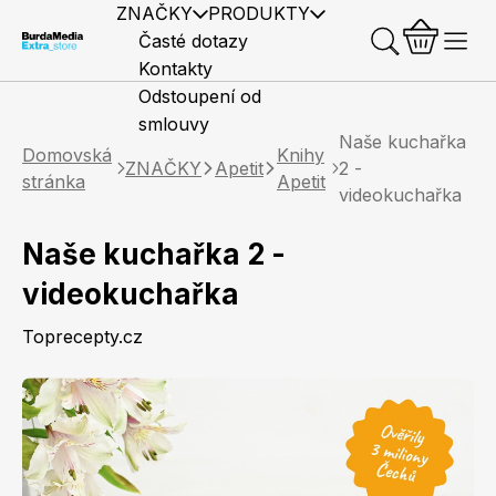
ZNAČKY
PRODUKTY
Časté dotazy
Kontakty
Odstoupení od
smlouvy
Naše kuchařka
Domovská
Knihy
ZNAČKY
Apetit
2 -
stránka
Apetit
videokuchařka
Naše kuchařka 2 -
Předplatné časopisů
Elle
Burda Style
Časopisy
videokuchařka
Toprecepty.cz
Knihy
Merch
Marianne
Elle Decoration