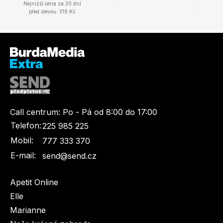
Nejnižší cena za 30 dní
před slevou: 319 Kč
Call centrum:
Po - Pá od 8:00 do 17:00
Telefon:
225 985 225
Mobil:
777 333 370
E-mail:
send@send.cz
Apetit Online
Elle
Marianne