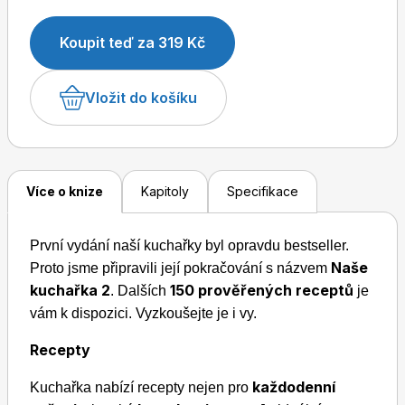
Koupit teď za 319 Kč
Dětské časopisy
Burda Pletení
Vložit do košíku
Více o knize
Kapitoly
Specifikace
Burda Best of
První vydání naší kuchařky byl opravdu bestseller.
Naše
Proto jsme připravili její pokračování s názvem
kuchařka 2
150 prověřených receptů
. Dalších
je
vám k dispozici. Vyzkoušejte je i vy.
Recepty
každodenní
Burda Kids
Kuchařka nabízí recepty nejen pro