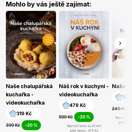
Mohlo by vás ještě zajímat:
Naše chalupářská
Náš rok v kuchyni -
Naše m
kuchařka -
videokuchařka
199
videokuchařka
479 Kč
249 Kč
319 Kč
599 Kč
-20 %
Nejnižší ce
před slev
399 Kč
-20 %
Nejnižší cena za 30 dní
před slevou: 479 Kč