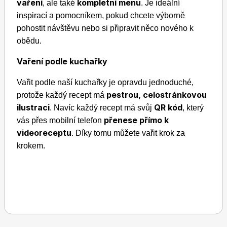
vaření
kompletní menu
, ale také
. Je ideální
inspirací a pomocníkem, pokud chcete výborně
pohostit návštěvu nebo si připravit něco nového k
obědu.
Vaření podle kuchařky
Toprecepty.cz
Vařit podle naší kuchařky je opravdu jednoduché,
pestrou, celostránkovou
protože každý recept má
ilustraci
QR kód
. Navíc každý recept má svůj
, který
přenese přímo k
vás přes mobilní telefon
videoreceptu
. Díky tomu můžete vařit krok za
krokem.