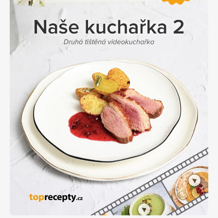
Apetit
Marianne Bydlení
Svět ženy
Marianne Venkov & styl