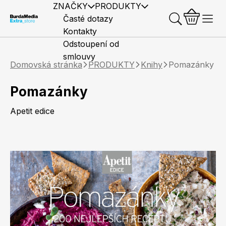
ZNAČKY
PRODUKTY
Časté dotazy
Kontakty
Odstoupení od
smlouvy
Domovská stránka
PRODUKTY
Knihy
Pomazánky
Pomazánky
Apetit edice
Předplatné časopisů
Elle
Burda Style
Časopisy
Knihy
Merch
Marianne
Elle Decoration