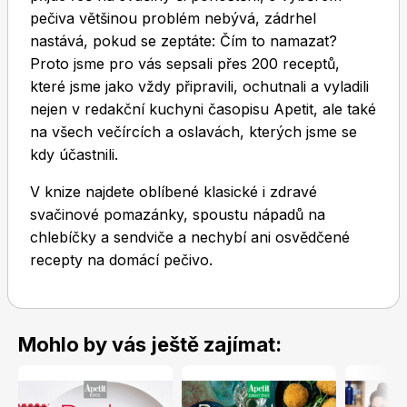
pečiva většinou problém nebývá, zádrhel
nastává, pokud se zeptáte: Čím to namazat?
Proto jsme pro vás sepsali přes 200 receptů,
které jsme jako vždy připravili, ochutnali a vyladili
nejen v redakční kuchyni časopisu Apetit, ale také
na všech večírcích a oslavách, kterých jsme se
Toprecepty.cz
kdy účastnili.
V knize najdete oblíbené klasické i zdravé
svačinové pomazánky, spoustu nápadů na
chlebíčky a sendviče a nechybí ani osvědčené
recepty na domácí pečivo.
Mohlo by vás ještě zajímat: