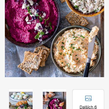
Apetit
Marianne Bydlení
Svět ženy
Marianne Venkov & styl
Dalších 6