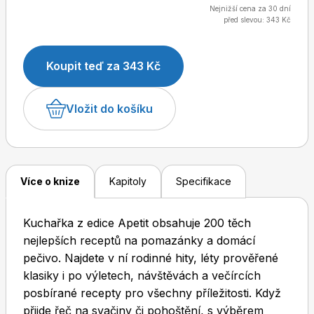
Nejnižší cena za 30 dní
před slevou: 343 Kč
Dětské časopisy
Burda Pletení
Koupit teď za 343 Kč
Vložit do košíku
Burda Best of
Více o knize
Kapitoly
Specifikace
Kuchařka z edice Apetit obsahuje 200 těch
nejlepších receptů na pomazánky a domácí
pečivo. Najdete v ní rodinné hity, léty prověřené
klasiky i po výletech, návštěvách a večírcích
posbírané recepty pro všechny příležitosti. Když
Burda Kids
přijde řeč na svačiny či pohoštění, s výběrem