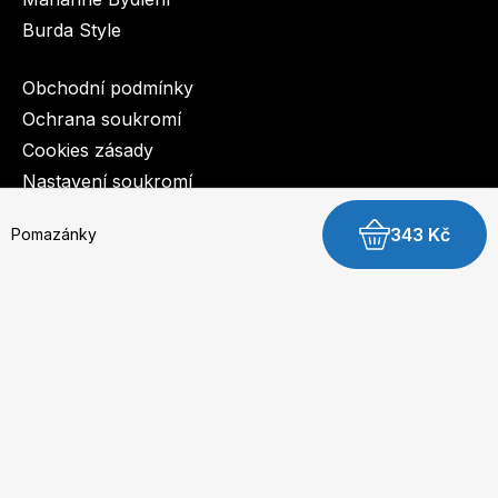
Burda Style
Obchodní podmínky
Ochrana soukromí
Cookies zásady
Nastavení soukromí
343 Kč
Pomazánky
© 2003-2026 BurdaMedia Extra s.r.o.
Pomazánky - digitální verze
Dostupnost: Skladem, expedujeme do 3 prac. dnů
Základní kameny
249 Kč
Nestárnoucí pecky
Zdraví favoriti
Koupit digitální verzi