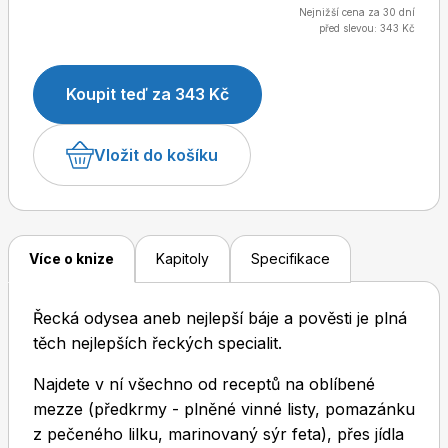
prozářeného Řecka," říká šéfredaktorka Apetitu
Nejnižší cena za 30 dní
před slevou: 343 Kč
Marie Holobrádková. Mezi recepty nechybí slavný
řecký salát, musaka, polévka avgolemono, baklava,
frappé, ale ani takové šlágry z taverny, jako je gyros,
Dětské časopisy
Burda Pletení
Koupit teď za 343 Kč
souvlaki apod. Každá kapitola je uvedena servisní
dvoustránkou, kde se dozvíte, jak správně
Vložit do košíku
nakupovat a použít řecké suroviny (olivy, olivový
olej, feta, bylinky, řecký jogurt, med...).
Burda Best of
Více o knize
Kapitoly
Specifikace
Řecká odysea aneb nejlepší báje a pověsti je plná
těch nejlepších řeckých specialit.
Najdete v ní všechno od receptů na oblíbené
mezze (předkrmy - plněné vinné listy, pomazánku
Burda Kids
z pečeného lilku, marinovaný sýr feta), přes jídla