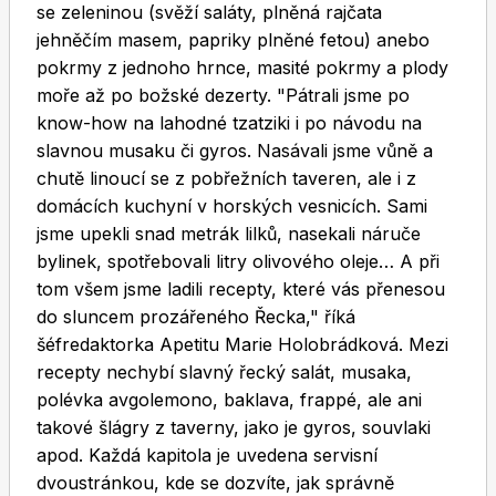
se zeleninou (svěží saláty, plněná rajčata
jehněčím masem, papriky plněné fetou) anebo
pokrmy z jednoho hrnce, masité pokrmy a plody
moře až po božské dezerty. "Pátrali jsme po
know-how na lahodné tzatziki i po návodu na
slavnou musaku či gyros. Nasávali jsme vůně a
Toprecepty.cz
chutě linoucí se z pobřežních taveren, ale i z
domácích kuchyní v horských vesnicích. Sami
jsme upekli snad metrák lilků, nasekali náruče
bylinek, spotřebovali litry olivového oleje… A při
tom všem jsme ladili recepty, které vás přenesou
do sluncem prozářeného Řecka," říká
šéfredaktorka Apetitu Marie Holobrádková. Mezi
recepty nechybí slavný řecký salát, musaka,
polévka avgolemono, baklava, frappé, ale ani
takové šlágry z taverny, jako je gyros, souvlaki
apod. Každá kapitola je uvedena servisní
dvoustránkou, kde se dozvíte, jak správně