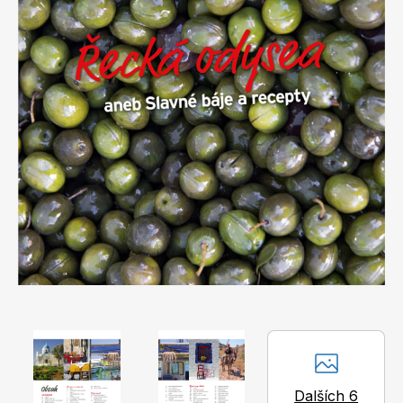
Apetit
Marianne Bydlení
Svět ženy
Marianne Venkov & styl
Dalších 6