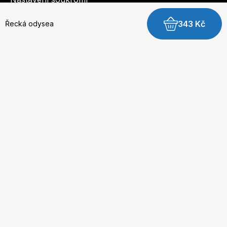
343 Kč
Řecká odysea
© 2003-2026 BurdaMedia Extra s.r.o.
Řecká odysea - digitální verze
Dostupnost: Skladem, expedujeme do 3 prac. dnů
179 Kč
Na uvítanou
Sluncem malované
Koupit digitální verzi
To je maso!
Z pobřežní taverny
Hostina pro bohy
Sladký řecký život