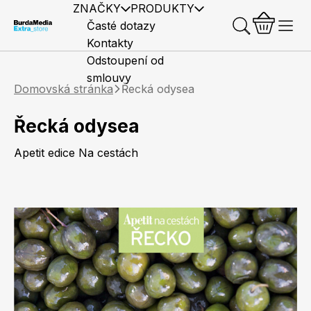
ZNAČKY
PRODUKTY
Časté dotazy
Kontakty
Odstoupení od
smlouvy
Domovská stránka
Řecká odysea
Řecká odysea
Apetit edice Na cestách
Předplatné časopisů
Elle
Burda Style
Časopisy
Knihy
Merch
Marianne
Elle Decoration