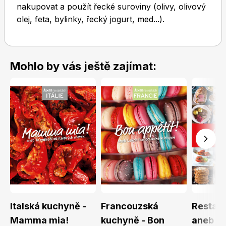
nakupovat a použít řecké suroviny (olivy, olivový
olej, feta, bylinky, řecký jogurt, med...).
Mohlo by vás ještě zajímat:
Italská kuchyně -
Francouzská
Restau
Mamma mia!
kuchyně - Bon
aneb G