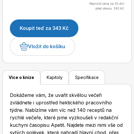
Nejnižší cena za 30 dní
před slevou: 343 Kč
Dětské časopisy
Burda Pletení
Koupit teď za 343 Kč
Vložit do košíku
Burda Best of
Více o knize
Kapitoly
Specifikace
Dokážeme vám, že uvařit skvělou večeři
zvládnete i uprostřed hektického pracovního
týdne. Nabízíme vám víc než 140 receptů na
rychlé večeře, které jsme vyzkoušeli v redakční
kuchyni časopisu Apetit. Najdete mezi nimi vše od
Burda Kids
sytých polévek, které nahradí hlavní chod, přes