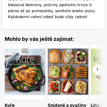
bleskové těstoviny, pokrmy zjednoho hrnce či
pánve až po pomazánky, sendviče anebo pizzu.
Každodenní vaření odteď bude vždy radost!
Toprecepty.cz
Mohlo by vás ještě zajímat:
Kuře
Snídaně a svačiny
Líná ku