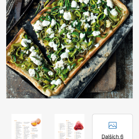
Apetit
Marianne Bydlení
Svět ženy
Marianne Venkov & styl
Dalších 6