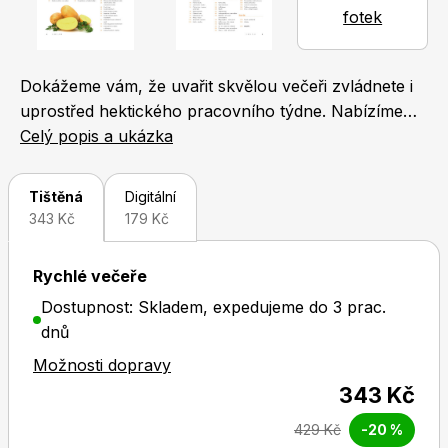
fotek
Naše krásná zahrada
LEGO® časopisy
Dokážeme vám, že uvařit skvělou večeři zvládnete i
uprostřed hektického pracovního týdne. Nabízíme
vám víc než 140 receptů na rychlé večeře, které
Celý popis a ukázka
jsme vyzkoušeli v redakční kuchyni časopisu Apetit.
Najdete mezi nimi vše od sytých polévek, které
Chip
Burda Easy
Tištěná
Digitální
nahradí hlavní chod, přes bleskové těstoviny,
343 Kč
179 Kč
pokrmy zjednoho hrnce či pánve až po pomazánky,
sendviče anebo pizzu. Každodenní vaření odteď bude
Rychlé večeře
vždy radost!
Dostupnost: Skladem, expedujeme do 3 prac.
dnů
Možnosti dopravy
Sudoku a křížovky
Burda Best of Plus
343 Kč
429 Kč
-20 %