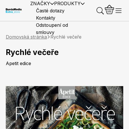
ZNAČKY
PRODUKTY
Časté dotazy
Kontakty
Odstoupení od
smlouvy
Domovská stránka
Rychlé večeře
Rychlé večeře
Apetit edice
Předplatné časopisů
Elle
Burda Style
Časopisy
Knihy
Merch
Marianne
Elle Decoration