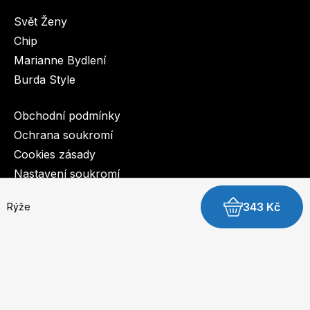
Svět Ženy
Chip
Marianne Bydlení
Burda Style
Obchodní podmínky
Ochrana soukromí
Cookies zásady
Nastavení soukromí
343 Kč
Rýže
© 2003-2026 BurdaMedia Extra s.r.o.
Rýže - digitální verze
Dostupnost: Skladem, expedujeme do 3 prac. dnů
149 Kč