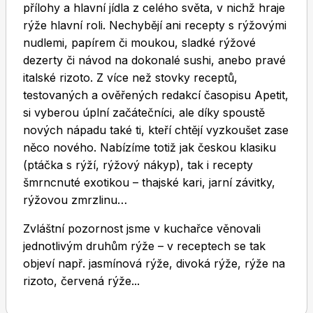
přílohy a hlavní jídla z celého světa, v nichž hraje
rýže hlavní roli. Nechybějí ani recepty s rýžovými
nudlemi, papírem či moukou, sladké rýžové
dezerty či návod na dokonalé sushi, anebo pravé
italské rizoto. Z více než stovky receptů,
testovaných a ověřených redakcí časopisu Apetit,
Toprecepty.cz
si vyberou úplní začátečníci, ale díky spoustě
nových nápadu také ti, kteří chtějí vyzkoušet zase
něco nového. Nabízíme totiž jak českou klasiku
(ptáčka s rýží, rýžový nákyp), tak i recepty
šmrncnuté exotikou – thajské kari, jarní závitky,
rýžovou zmrzlinu…
Zvláštní pozornost jsme v kuchařce věnovali
jednotlivým druhům rýže – v receptech se tak
objeví např. jasmínová rýže, divoká rýže, rýže na
rizoto, červená rýže...