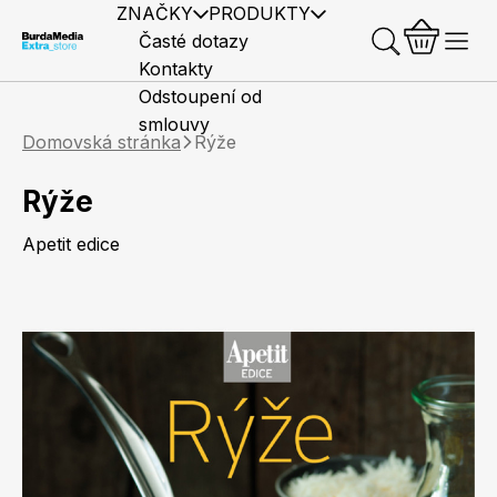
ZNAČKY
PRODUKTY
Časté dotazy
Kontakty
Odstoupení od
smlouvy
Domovská stránka
Rýže
Rýže
Apetit edice
Předplatné časopisů
Elle
Burda Style
Časopisy
Knihy
Merch
Marianne
Elle Decoration