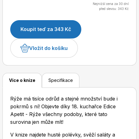
pozornost jsme v kuchařce věnovali jednotlivým
Nejnižší cena za 30 dní
před slevou: 343 Kč
druhům rýže – v receptech se tak objeví např.
jasmínová rýže, divoká rýže, rýže na rizoto, červená
rýže...
Dětské časopisy
Burda Pletení
Koupit teď za 343 Kč
Vložit do košíku
Burda Best of
Více o knize
Specifikace
Rýže má tisíce odrůd a stejné množství bude i
pokrmů s ní! Objevte díky 18. kuchařce Edice
Apetit - Rýže všechny podoby, které tato
surovina jen může mít!
Burda Kids
V knize najdete husté polévky, svěží saláty a