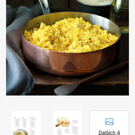
Apetit
Marianne Bydlení
Svět ženy
Marianne Venkov & styl
Dalších 4