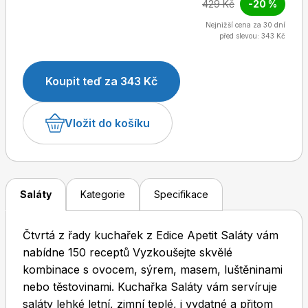
429 Kč
-20 %
Nejnižší cena za 30 dní
před slevou: 343 Kč
Dětské časopisy
Burda Pletení
Koupit teď za 343 Kč
Vložit do košíku
Burda Best of
Saláty
Kategorie
Specifikace
Čtvrtá z řady kuchařek z Edice Apetit Saláty vám
nabídne 150 receptů Vyzkoušejte skvělé
kombinace s ovocem, sýrem, masem, luštěninami
nebo těstovinami. Kuchařka Saláty vám servíruje
Burda Kids
saláty lehké letní, zimní teplé, i vydatné a přitom