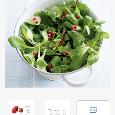
Apetit
Marianne Bydlení
Svět ženy
Marianne Venkov & styl