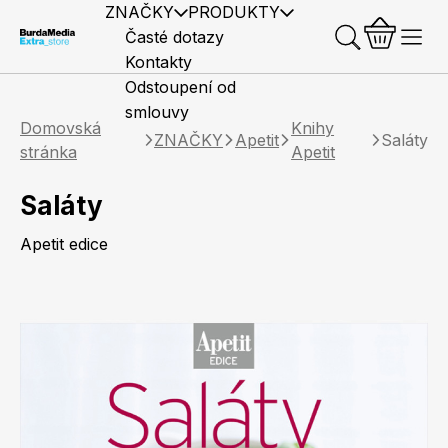
ZNAČKY
PRODUKTY
Časté dotazy
Kontakty
Odstoupení od
smlouvy
Domovská
Knihy
ZNAČKY
Apetit
Saláty
stránka
Apetit
Saláty
Předplatné časopisů
Elle
Burda Style
Časopisy
Apetit edice
Knihy
Merch
Marianne
Elle Decoration