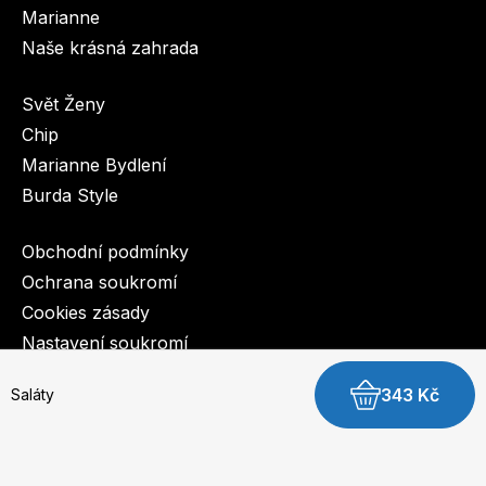
Marianne
Naše krásná zahrada
Svět Ženy
Chip
Marianne Bydlení
Burda Style
Obchodní podmínky
Ochrana soukromí
Cookies zásady
Nastavení soukromí
343 Kč
Saláty
© 2003-2026 BurdaMedia Extra s.r.o.
Saláty - digitální verze