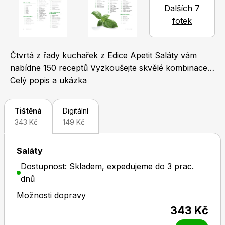
Dalších 7
Naše krásná zahrada
LEGO® časopisy
fotek
Čtvrtá z řady kuchařek z Edice Apetit Saláty vám
nabídne 150 receptů Vyzkoušejte skvělé kombinace s
ovocem, sýrem, masem, luštěninami nebo
Celý popis a ukázka
těstovinami. Kuchařka Saláty vám servíruje saláty
Chip
Burda Easy
lehké letní, zimní teplé, i vydatné a přitom zdravé.
Tištěná
Digitální
Staňte se mistrem salátové kuchyně!
343 Kč
149 Kč
Saláty
Dostupnost: Skladem, expedujeme do 3 prac.
dnů
Sudoku a křížovky
Burda Best of Plus
Možnosti dopravy
343 Kč