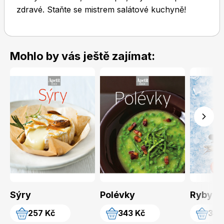
zdravé. Staňte se mistrem salátové kuchyně!
Mohlo by vás ještě zajímat:
Toprecepty.cz
Sýry
Polévky
Ryby a 
257 Kč
343 Kč
343