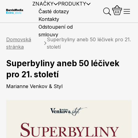
ZNAČKY
PRODUKTY
Časté dotazy
Kontakty
Odstoupení od
smlouvy
Domovská
Superbyliny aneb 50 léčivek pro 21.
stránka
století
Superbyliny aneb 50 léčivek
Předplatné časopisů
Elle
Burda Style
Časopisy
pro 21. století
Marianne Venkov & Styl
Knihy
Merch
Marianne
Elle Decoration