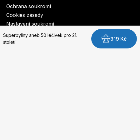
Ochrana soukromí
Cookies zásady
Nastavení soukromí
Superbyliny aneb 50 léčivek pro 21.
319 Kč
© 2003-2026 BurdaMedia Extra s.r.o.
století
Superbyliny aneb 50 léčivek pro 21. století -
digitální verze
Dostupnost: Skladem, expedujeme do 3 prac. dnů
179 Kč
Koupit digitální verzi