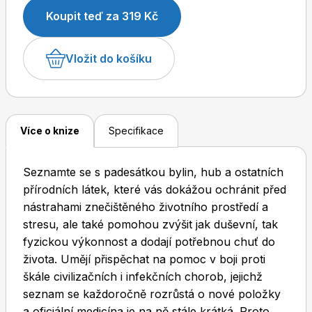
Koupit teď za 319 Kč
Vložit do košíku
Dětské časopisy
Burda Pletení
Více o knize
Specifikace
Seznamte se s padesátkou bylin, hub a ostatních
Burda Best of
přírodních látek, které vás dokážou ochránit před
nástrahami znečištěného životního prostředí a
stresu, ale také pomohou zvýšit jak duševní, tak
fyzickou výkonnost a dodají potřebnou chuť do
života. Umějí přispěchat na pomoc v boji proti
škále civilizačních i infekčních chorob, jejichž
seznam se každoročně rozrůstá o nové položky
Burda Kids
a oficiální medicína je na ně stále krátká. Proto