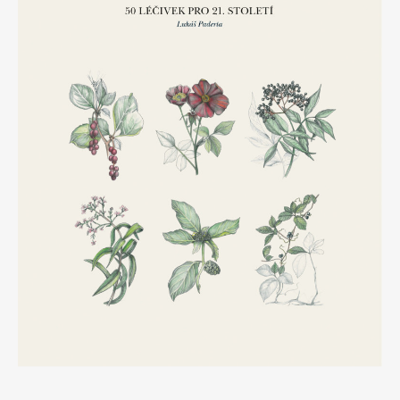
Apetit
Marianne Bydlení
Svět ženy
Marianne Venkov & styl