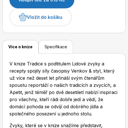
zařadili je do svých rodinných tradic. Věříme, že vám
naše společná kuchařka kromě inspirace v kuchyni
Vložit do košíku
připomene propojení mezi vámi a vašimi předky. Je
totiž důležité znát své kořeny a také chtít, aby se
Dětské časopisy
Burda Pletení
naše lidové tradice a zvyky nestaly pouhou kapitolou
v učebnicích.
Více o knize
Specifikace
V knize Tradice s podtitulem Lidové zvyky a
recepty spojily síly časopisy Venkov & styl, který
Burda Best of
už více než deset let přináší svým čtenářům
spoustu reportáží o našich tradicích a zvycích, a
Apetit, jenž téměř po dvě desetiletí nabízí inspiraci
pro všechny, kteří rádi dobře jedí a vědí, že
domácí pohoda se odvíjí od dobrého jídla a
společného posezení u jednoho stolu.
Burda Kids
Zvyky, které se v knize snažíme představit,