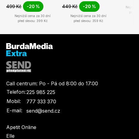
499 Kč
-20 %
449 Kč
-20 %
Nejnižší
před s
Nejnižší cena za 30 dní
Nejnižší cena za 30 dní
před slevou: 399 Kč
před slevou: 359 Kč
Call centrum:
Po - Pá od 8:00 do 17:00
Telefon:
225 985 225
Mobil:
777 333 370
E-mail:
send@send.cz
Apetit Online
Elle