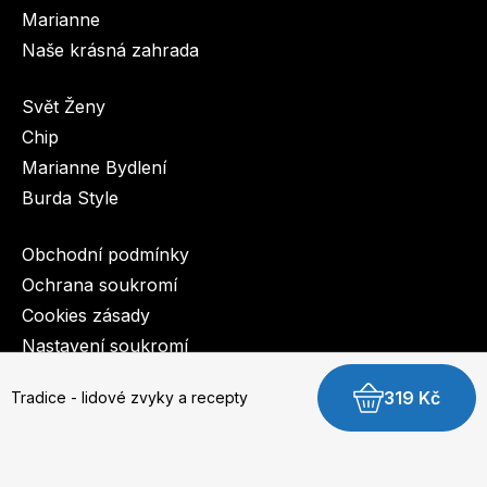
Marianne
Naše krásná zahrada
Svět Ženy
Chip
Marianne Bydlení
Burda Style
Obchodní podmínky
Ochrana soukromí
Cookies zásady
Nastavení soukromí
319 Kč
Tradice - lidové zvyky a recepty
© 2003-2026 BurdaMedia Extra s.r.o.
Tradice - lidové zvyky a recepty - digitální verze