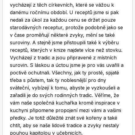
vycházejí z těch církevních, které se vážou k
danému ročnímu období. U receptů jsme si pak
nedali za úkol za každou cenu se držet pouze
starodávných receptur, protože podobně jako se
v čase proměňují některé zvyky, mění se také
suroviny. A stejně jsme přistoupili také k výběru
Toprecepty.cz
receptů, kterých v knize najdete více než stovku.
Vycházejí z tradic a jsou připravené z místních
surovin. S láskou a úctou jsme je pro vás uvařili a
poctivě ochutnali. Všechny, jak ty prosté, spjaté
třeba s půstem, tak ty noblesnější pro dny
sváteční, vybízejí k tomu, abyste je vyzkoušeli a
zařadili je do svých rodinných tradic. Věříme, že
vám naše společná kuchařka kromě inspirace v
kuchyni připomene propojení mezi vámi a vašimi
předky. Je totiž důležité znát své kořeny a také
chtít, aby se naše lidové tradice a zvyky nestaly
pouhou kapitolou v učebnicích.