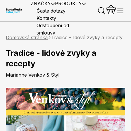
ZNAČKY
PRODUKTY
Časté dotazy
Kontakty
Odstoupení od
smlouvy
Domovská stránka
Tradice - lidové zvyky a recepty
Tradice - lidové zvyky a
recepty
Předplatné časopisů
Elle
Burda Style
Časopisy
Marianne Venkov & Styl
Knihy
Merch
Marianne
Elle Decoration