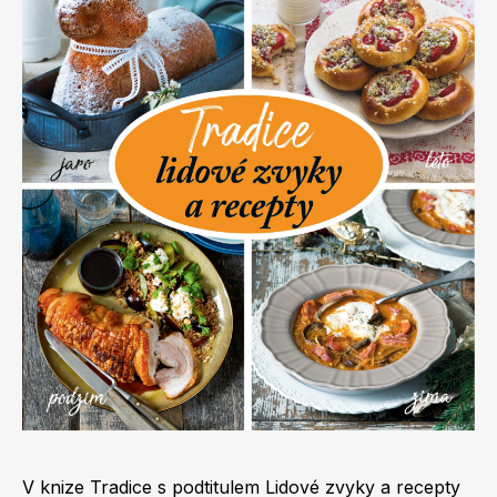
Apetit
Marianne Bydlení
Svět ženy
Marianne Venkov & styl
V knize Tradice s podtitulem Lidové zvyky a recepty