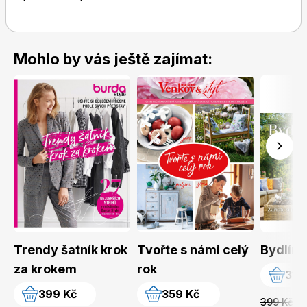
Mohlo by vás ještě zajímat:
Trendy šatník krok
Tvořte s námi celý
Bydlím
za krokem
rok
319
399 Kč
359 Kč
399 Kč