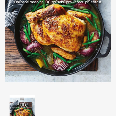
Apetit
Marianne Bydlení
Svět ženy
Marianne Venkov & styl