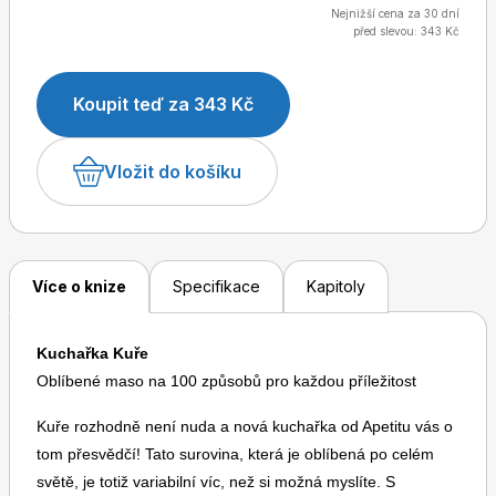
kapitola Když zbyde kuře, v níž ukážeme, jak maso z
Nejnižší cena za 30 dní
před slevou: 343 Kč
předchozího vaření jednoduše přeměnit na úplně
nové jídlo. Kuchařka vás naučí, jak naporcovat kuře
a pracovat s každou jeho částí zvlášť. Přidá několik
Dětské časopisy
Burda Pletení
Koupit teď za 343 Kč
rad, jak zachovat při vaření a pečení šťavnatost
masa. A získáte také recept na základní kuřecí vývar
Vložit do košíku
i rady, jak na dokonalý řízek.
Burda Best of
Více o knize
Specifikace
Kapitoly
Kuchařka Kuře
Oblíbené maso na 100 způsobů pro každou příležitost
Kuře rozhodně není nuda a nová kuchařka od Apetitu vás o
tom přesvědčí! Tato surovina, která je oblíbená po celém
Burda Kids
světě, je totiž variabilní víc, než si možná myslíte. S