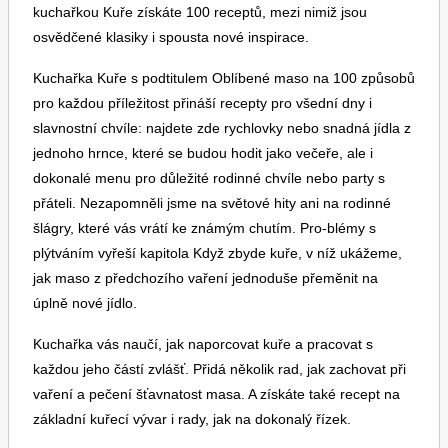
kuchařkou Kuře získáte 100 receptů, mezi nimiž jsou
osvědčené klasiky i spousta nové inspirace.
Kuchařka Kuře s podtitulem Oblíbené maso na 100 způsobů
pro každou příležitost přináší recepty pro všední dny i
slavnostní chvíle: najdete zde rychlovky nebo snadná jídla z
jednoho hrnce, které se budou hodit jako večeře, ale i
Toprecepty.cz
dokonalé menu pro důležité rodinné chvíle nebo party s
přáteli. Nezapomněli jsme na světové hity ani na rodinné
šlágry, které vás vrátí ke známým chutím. Pro-blémy s
plýtváním vyřeší kapitola Když zbyde kuře, v níž ukážeme,
jak maso z předchozího vaření jednoduše přeměnit na
úplně nové jídlo.
Kuchařka vás naučí, jak naporcovat kuře a pracovat s
každou jeho částí zvlášť. Přidá několik rad, jak zachovat při
vaření a pečení šťavnatost masa. A získáte také recept na
základní kuřecí vývar i rady, jak na dokonalý řízek.