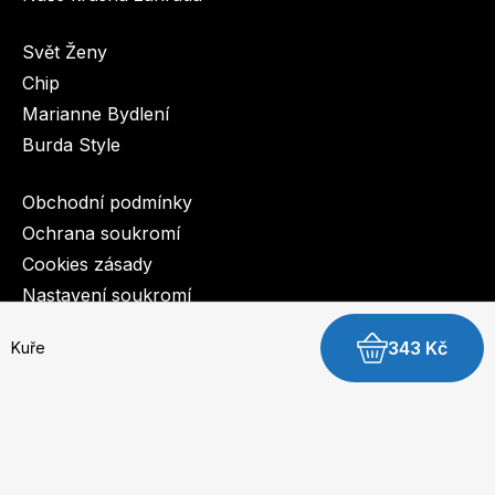
Svět Ženy
Chip
Marianne Bydlení
Burda Style
Obchodní podmínky
Ochrana soukromí
Cookies zásady
Nastavení soukromí
343 Kč
Kuře
© 2003-2026 BurdaMedia Extra s.r.o.
Kuře - digitální verze
Pro všední dny
Světové kuře
Dostupnost: Skladem, expedujeme do 3 prac. dnů
Rodinné šlágry