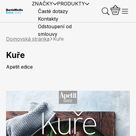
ZNAČKY
PRODUKTY
Časté dotazy
Kontakty
Odstoupení od
smlouvy
Domovská stránka
Kuře
Kuře
Apetit edice
Předplatné časopisů
Elle
Burda Style
Časopisy
Knihy
Merch
Marianne
Elle Decoration