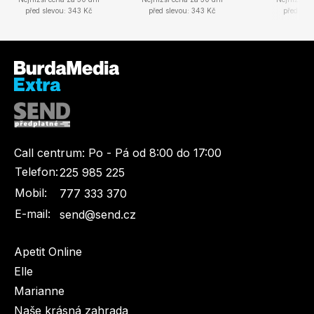
před slevou: 343 Kč
před slevou: 343 Kč
před sle
Call centrum:
Po - Pá od 8:00 do 17:00
Telefon:
225 985 225
Mobil:
777 333 370
E-mail:
send@send.cz
Apetit Online
Elle
Marianne
Naše krásná zahrada