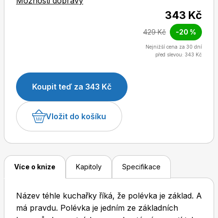
Možnosti dopravy
polévek, krémové i čiré, a k nim nespočet tipů na
343 Kč
zavářky, knedlíčky, krutonky a další vylepšení.
429 Kč
-20 %
Nechybí ani osvěžující studené polévky na léto a
Dětské časopisy
Burda Pletení
podrobné postupy na vývary. To všechno
Nejnižší cena za 30 dní
před slevou: 343 Kč
dohromady tvoří skládačku, podle níž uvaříte
jakoukoli polévku, na kterou si vzpomenete.
Koupit teď za 343 Kč
Vložit do košíku
Burda Best of
Více o knize
Kapitoly
Specifikace
Název téhle kuchařky říká, že polévka je základ. A
má pravdu. Polévka je jedním ze základních
Burda Kids