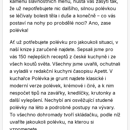
kamenů slavnostních menu, hustá vás zasytí tak,
že už nepotřebujete nic dalšího, silnou polévkou
se léčívaly bolesti těla i duše a konečně – co vás
postaví na nohy po probdělé noci? Ano, zase
polévka!
Ať už potřebujete polévku pro jakoukoli situaci, v
Toprecepty.cz
naší knize ji zaručeně najdete. Sepsali jsme pro
vás 150 nejlepších receptů z české kuchyně i ze
všech koutů světa. Všechny jsme uvařili, ochutnali
a vyladili v redakční kuchyni časopisu Apetit. V
kuchařce Polévka je grunt najdete klasické i
moderní verze polévek, krémové i čiré, a k nim
nespočet tipů na zavářky, knedlíčky, krutonky a
další vylepšení. Nechybí ani osvěžující studené
polévky na léto a podrobné postupy na vývary.
To všechno dohromady tvoří skládačku, podle níž
uvaříte jakoukoli polévku, na kterou si
vzpomenete.