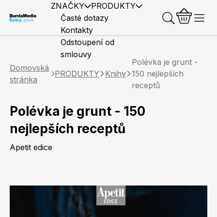
ZNAČKY
PRODUKTY
Časté dotazy
Kontakty
Odstoupení od
smlouvy
Polévka je grunt -
Domovská
PRODUKTY
Knihy
150 nejlepších
stránka
receptů
Polévka je grunt - 150
Předplatné časopisů
Elle
Burda Style
Časopisy
nejlepších receptů
Apetit edice
Knihy
Merch
Marianne
Elle Decoration