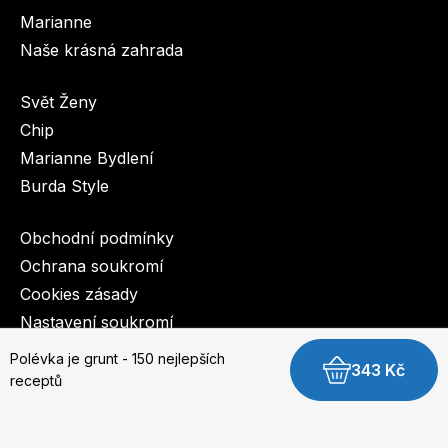
Marianne
Naše krásná zahrada
Svět Ženy
Chip
Marianne Bydlení
Burda Style
Obchodní podmínky
Ochrana soukromí
Cookies zásady
Nastavení soukromí
Polévka je grunt - 150 nejlepších
343 Kč
© 2003-2026 BurdaMedia Extra s.r.o.
receptů
Polévka je grunt - 150 nejlepších receptů -
Od vývarů po krutonky