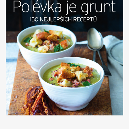
Apetit
Marianne Bydlení
Svět ženy
Marianne Venkov & styl