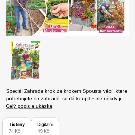
Naše krásná zahrada
LEGO® časopisy
Chip
Burda Easy
Speciál Zahrada krok za krokem Spousta věcí, které
potřebujete na zahradě, se dá koupit – ale někdy je
větší radost si je vyrobit. Abyste si tuhle radost užili
Celý popis a ukázka
Sudoku a křížovky
Burda Best of Plus
co nejvíc, připravili jsme pro vás speciál plný nápadů,
a hlavně přehledných a srozumitelných návodů.
Tištěný
Digitální
Provede vás celou sezonou – od jara až do zimy. S
74 Kč
49 Kč