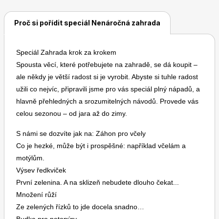
Proč si pořídit speciál Nenáročná zahrada
Speciál Zahrada krok za krokem
Spousta věcí, které potřebujete na zahradě, se dá koupit –
Toprecepty.cz
ale někdy je větší radost si je vyrobit. Abyste si tuhle radost
užili co nejvíc, připravili jsme pro vás speciál plný nápadů, a
hlavně přehledných a srozumitelných návodů. Provede vás
celou sezonou – od jara až do zimy.
S námi se dozvíte jak na: Záhon pro včely
Co je hezké, může být i prospěšné: například včelám a
motýlům.
Výsev ředkviček
První zelenina. A na sklizeň nebudete dlouho čekat...
Množení růží
Ze zelených řízků to jde docela snadno…