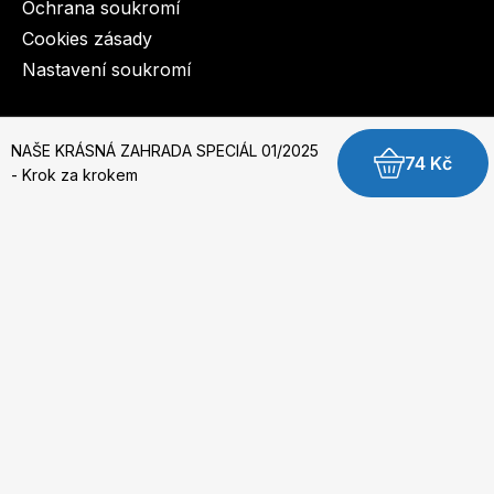
Ochrana soukromí
Cookies zásady
Nastavení soukromí
© 2003-2026 BurdaMedia Extra s.r.o.
NAŠE KRÁSNÁ ZAHRADA SPECIÁL 01/2025
74 Kč
- Krok za krokem
Předplatné si můžete objednat
zde
.
Speciál
NAŠE KRÁSNÁ ZAHRADA SPECIÁL 01/2025 - Krok
za krokem
Dostupnost: Skladem, expedujeme do 3 prac. dnů
49 Kč