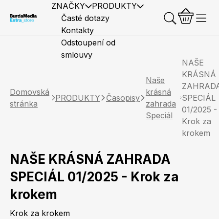
ZNAČKY
PRODUKTY
Časté dotazy
Kontakty
Odstoupení od
smlouvy
NAŠE
KRÁSNÁ
Naše
ZAHRAD
Domovská
krásná
PRODUKTY
Časopisy
SPECIÁL
stránka
zahrada
01/2025 -
Předplatné časopisů
Elle
Burda Style
Časopisy
Speciál
Krok za
krokem
NAŠE KRÁSNÁ ZAHRADA
SPECIÁL 01/2025 - Krok za
Knihy
Merch
krokem
Marianne
Elle Decoration
Krok za krokem