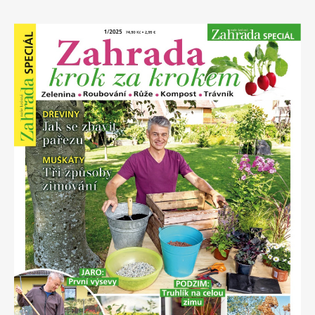
Apetit
Marianne Bydlení
Svět ženy
Marianne Venkov & styl