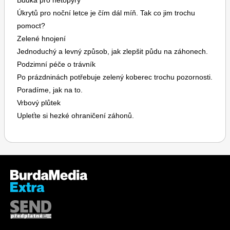
Budka pro netopýry
Úkrytů pro noční letce je čím dál míň. Tak co jim trochu
pomoct?
Zelené hnojení
Jednoduchý a levný způsob, jak zlepšit půdu na záhonech.
Podzimní péče o trávník
Po prázdninách potřebuje zelený koberec trochu pozornosti.
Poradíme, jak na to.
Vrbový plůtek
Upleťte si hezké ohraničení záhonů.