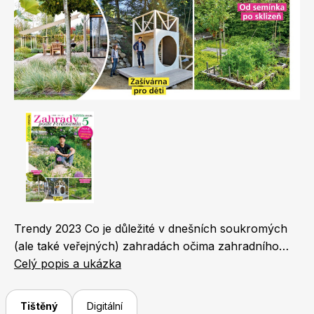
Naše krásná zahrada
LEGO® časopisy
Chip
Burda Easy
Trendy 2023 Co je důležité v dnešních soukromých
(ale také veřejných) zahradách očima zahradního
Sudoku a křížovky
Burda Best of Plus
architekta Ferdinanda Lefflera. Horská zahrada Na
Celý popis a ukázka
návštěvě rozlehlé zahrady v Jizerských horách aneb
jak se hledá soulad s okolní krajinou. Terasa Důležitý
Tištěný
Digitální