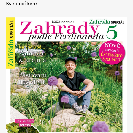
Kvetoucí keře
Apetit
Marianne Bydlení
Svět ženy
Marianne Venkov & styl