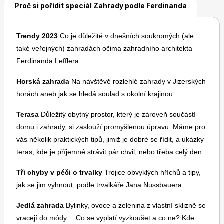
Proč si pořídit speciál Zahrady podle Ferdinanda
Trendy 2023
Co je důležité v dnešních soukromých (ale
také veřejných) zahradách očima zahradního architekta
Ferdinanda Lefflera.
Toprecepty.cz
Horská zahrada
Na návštěvě rozlehlé zahrady v Jizerských
horách aneb jak se hledá soulad s okolní krajinou.
Terasa
Důležitý obytný prostor, který je zároveň součástí
domu i zahrady, si zaslouží promyšlenou úpravu. Máme pro
vás několik praktických tipů, jimiž je dobré se řídit, a ukázky
teras, kde je příjemné strávit pár chvil, nebo třeba celý den.
Tři chyby v péči o trvalky
Trojice obvyklých hříchů a tipy,
jak se jim vyhnout, podle trvalkáře Jana Nussbauera.
Jedlá zahrada
Bylinky, ovoce a zelenina z vlastní sklizně se
vracejí do módy… Co se vyplatí vyzkoušet a co ne? Kde