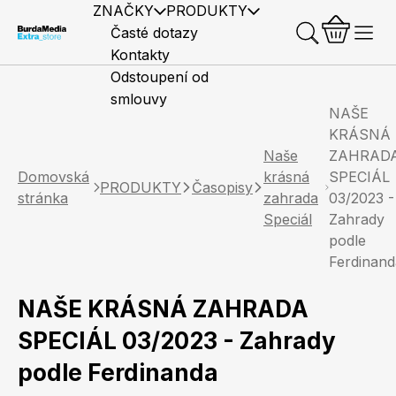
ZNAČKY
PRODUKTY
Časté dotazy
Kontakty
Odstoupení od
smlouvy
NAŠE
KRÁSNÁ
Naše
ZAHRAD
Domovská
krásná
SPECIÁL
PRODUKTY
Časopisy
stránka
zahrada
03/2023 -
Předplatné časopisů
Elle
Burda Style
Časopisy
Speciál
Zahrady
podle
Ferdinand
NAŠE KRÁSNÁ ZAHRADA
SPECIÁL 03/2023 - Zahrady
Knihy
Merch
Marianne
Elle Decoration
podle Ferdinanda