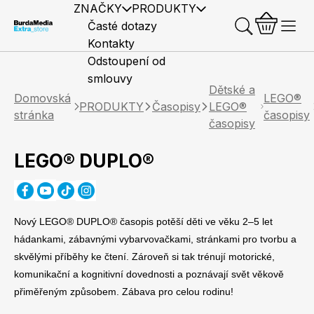
ZNAČKY
PRODUKTY
Časté dotazy
Kontakty
Odstoupení od
smlouvy
Dětské a
Domovská
LEGO®
PRODUKTY
Časopisy
LEGO®
stránka
časopisy
časopisy
LEGO® DUPLO®
Předplatné časopisů
Elle
Burda Style
Časopisy
Nový LEGO® DUPLO® časopis potěší děti ve věku 2–5 let
hádankami, zábavnými vybarvovačkami, stránkami pro tvorbu a
skvělými příběhy ke čtení. Zároveň si tak trénují motorické,
Knihy
Merch
komunikační a kognitivní dovednosti a poznávají svět věkově
Marianne
Elle Decoration
přiměřeným způsobem. Zábava pro celou rodinu!