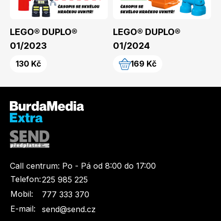
Naše krásná zahrada
LEGO® časopisy
LEGO® DUPLO®
LEGO® DUPLO®
01/2023
01/2024
130 Kč
169 Kč
Chip
Burda Easy
Call centrum:
Po - Pá od 8:00 do 17:00
Telefon:
225 985 225
Sudoku a křížovky
Burda Best of Plus
Mobil:
777 333 370
E-mail:
send@send.cz