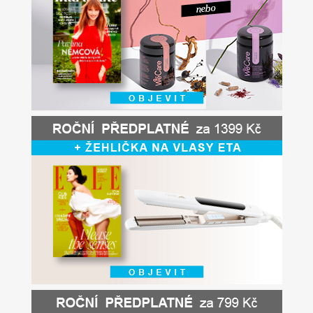
Apetit
Marianne Bydlení
Svět ženy
Marianne Venkov & styl