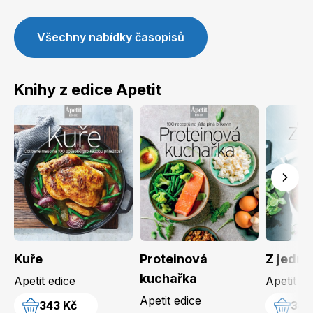
Všechny nabídky časopisů
Knihy z edice Apetit
Kuře
Proteinová
Z jedno
kuchařka
Apetit edice
Apetit ed
Apetit edice
343 Kč
343