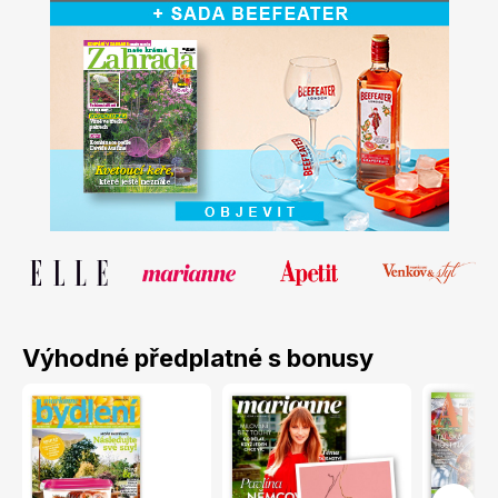
Naše krásná zahrada
LEGO® časopisy
Chip
Burda Easy
Výhodné předplatné s bonusy
Sudoku a křížovky
Burda Best of Plus