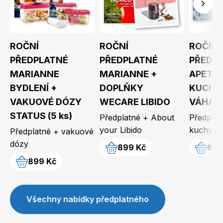
ROČNÍ
ROČNÍ
ROČNÍ
Dětské časopisy
Burda Pletení
PŘEDPLATNÉ
PŘEDPLATNÉ
PŘEDP
MARIANNE
MARIANNE +
APETIT
BYDLENÍ +
DOPLŇKY
KUCHY
VAKUOVÉ DÓZY
WECARE LIBIDO
VÁHA 
STATUS (5 ks)
Předplatné + About
Předplat
Burda Best of
your Libido
kuchyňs
Předplatné + vakuové
dózy
899 Kč
699
899 Kč
Všechny nabídky předplatného
Burda Kids