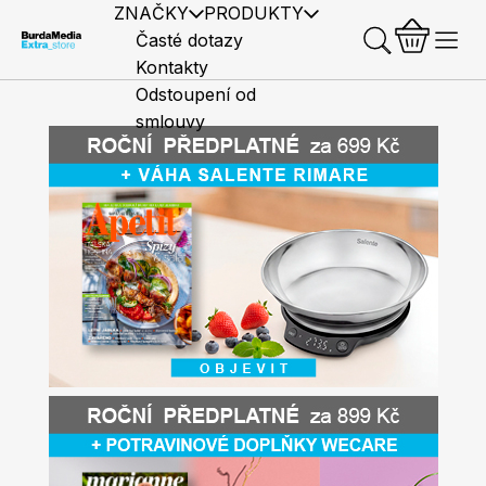
ZNAČKY
PRODUKTY
Časté dotazy
Kontakty
Odstoupení od
smlouvy
Předplatné časopisů
Elle
Burda Style
Časopisy
Knihy
Merch
Marianne
Elle Decoration