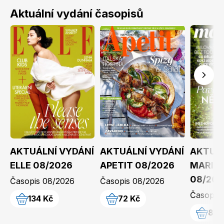
Aktuální vydání časopisů
Toprecepty.cz
AKTUÁLNÍ VYDÁNÍ
AKTUÁLNÍ VYDÁNÍ
AKTUÁL
ELLE 08/2026
APETIT 08/2026
MARIA
08/202
Časopis 08/2026
Časopis 08/2026
Časopis
134 Kč
72 Kč
84 