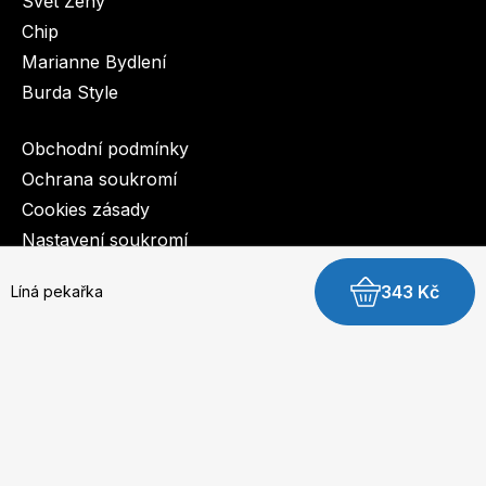
Svět Ženy
Chip
Marianne Bydlení
Burda Style
Obchodní podmínky
Ochrana soukromí
Cookies zásady
Nastavení soukromí
343 Kč
Líná pekařka
© 2003-2026 BurdaMedia Extra s.r.o.
Líná pekařka - digitální verze
Dostupnost: Skladem, expedujeme do 3 prac. dnů
249 Kč