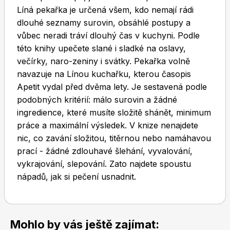
Líná pekařka je určená všem, kdo nemají rádi
dlouhé seznamy surovin, obsáhlé postupy a
vůbec neradi tráví dlouhý čas v kuchyni. Podle
této knihy upečete slané i sladké na oslavy,
večírky, naro-zeniny i svátky. Pekařka volně
navazuje na Línou kuchařku, kterou časopis
Toprecepty.cz
Apetit vydal před dvěma lety. Je sestavená podle
podobných kritérií: málo surovin a žádné
ingredience, které musíte složitě shánět, minimum
práce a maximální výsledek. V knize nenajdete
nic, co zavání složitou, titěrnou nebo namáhavou
prací - žádné zdlouhavé šlehání, vyvalování,
vykrajování, slepování. Zato najdete spoustu
nápadů, jak si pečení usnadnit.
Mohlo by vás ještě zajímat: