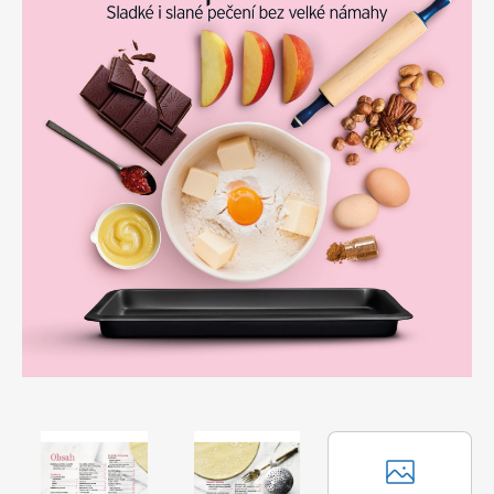
Apetit
Marianne Bydlení
Svět ženy
Marianne Venkov & styl