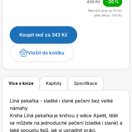
429 Kč
-20 %
namáhavou prací - žádné zdlouhavé šlehání,
vyvalování, vykrajování, slepování. Zato najdete
Nejnižší cena za 30 dní
před slevou: 343 Kč
spoustu nápadů, jak si pečení usnadnit.
Dětské časopisy
Burda Pletení
Koupit teď za 343 Kč
Vložit do košíku
Burda Best of
Více o knize
Kapitoly
Specifikace
Líná pekařka - sladké i slané pečení bez velké
námahy
Kniha Líná pekařka je knihou z edice Apetit, těšit
se můžete na jednoduché pečení (sladké i slané) a
Burda Kids
také spoustu tipů, jak si usnadnit práci.