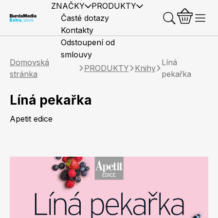
ZNAČKY
PRODUKTY
Časté dotazy
Kontakty
Odstoupení od
smlouvy
Domovská
Líná
PRODUKTY
Knihy
stránka
pekařka
Líná pekařka
Předplatné časopisů
Elle
Burda Style
Časopisy
Apetit edice
Knihy
Merch
Marianne
Elle Decoration