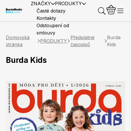
ZNAČKY
PRODUKTY
Časté dotazy
Kontakty
Odstoupení od
smlouvy
Domovská
Předplatné
Burda
PRODUKTY
stránka
časopisů
Kids
Burda Kids
Předplatné časopisů
Elle
Burda Style
Časopisy
Knihy
Merch
Marianne
Elle Decoration