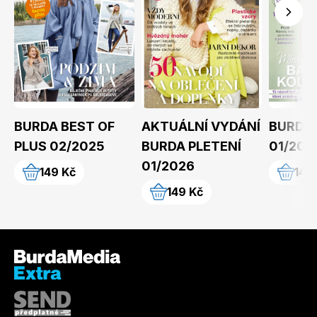
BURDA BEST OF
AKTUÁLNÍ VYDÁNÍ
BURDA
PLUS 02/2025
BURDA PLETENÍ
01/202
01/2026
149 Kč
149
149 Kč