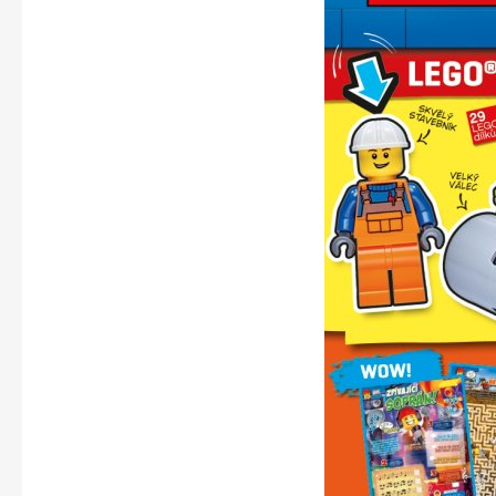
Apetit
Svět ženy