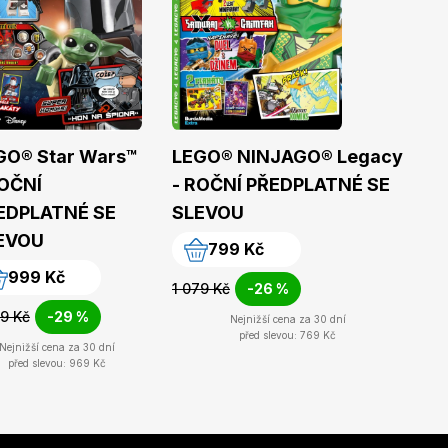
GO® Star Wars™
LEGO® NINJAGO® Legacy
ROČNÍ
- ROČNÍ PŘEDPLATNÉ SE
EDPLATNÉ SE
SLEVOU
EVOU
799 Kč
999 Kč
1 079 Kč
-26 %
99 Kč
-29 %
Nejnižší cena za 30 dní
před slevou: 769 Kč
Nejnižší cena za 30 dní
před slevou: 969 Kč