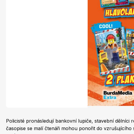
Naše krásná zahrada
Chip
Sudoku a křížovky
Policisté pronásledují bankovní lupiče, stavební dělníc
časopise se malí čtenáři mohou ponořit do vzrušujícího