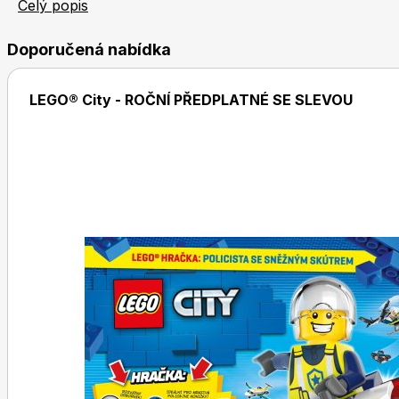
hádanky, perfektní plakáty, a navíc i originální hračka 
Celý popis
Doporučená nabídka
Dětské časopisy
LEGO® City - ROČNÍ PŘEDPLATNÉ SE SLEVOU
Burda Best of
Burda Kids