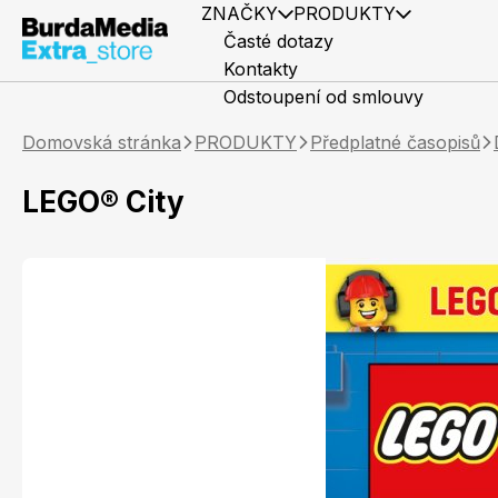
ZNAČKY
PRODUKTY
Časté dotazy
Kontakty
Odstoupení od smlouvy
Domovská stránka
PRODUKTY
Předplatné časopisů
LEGO® City
Předplatné časopisů
Elle
Knihy
Marianne