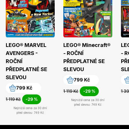
LEGO® MARVEL
LEGO® Minecraft®
LE
AVENGERS -
- ROČNÍ
- 
ROČNÍ
PŘEDPLATNÉ SE
PŘ
PŘEDPLATNÉ SE
SLEVOU
SL
SLEVOU
799 Kč
799 Kč
1 119 Kč
-29 %
1 3
1 119 Kč
-29 %
Nejnižší cena za 30 dní
před slevou: 749 Kč
Nejnižší cena za 30 dní
před slevou: 749 Kč