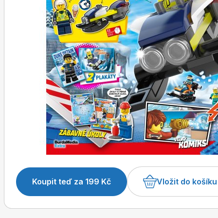
Toprecepty.cz
Koupit teď za 199 Kč
Vložit do košíku