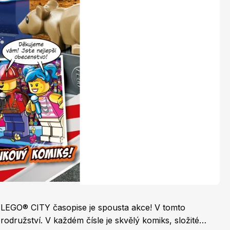
LEGO® časopisy
Burda Easy
Burda Best of Plus
 v LEGO® CITY časopise je spousta akce! V tomto
družství. V každém čísle je skvělý komiks, složité