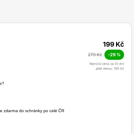
Burda Pletení
199 Kč
279 Kč
-29 %
Nejnižší cena za 30 dní
před slevou: 189 Kč
e?
me zdarma do schránky po celé ČR