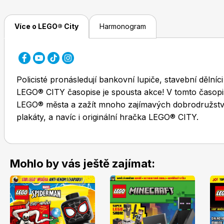
Více o LEGO® City
Harmonogram
Policisté pronásledují bankovní lupiče, stavební dělníc
LEGO® CITY časopise je spousta akce! V tomto časopis
LEGO® města a zažít mnoho zajímavých dobrodružství. 
plakáty, a navíc i originální hračka LEGO® CITY.
Mohlo by vás ještě zajímat: