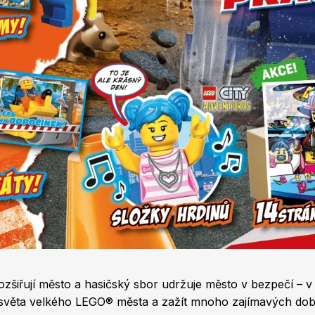
i rozšiřují město a hasičský sbor udržuje město v bezpečí –
 světa velkého LEGO® města a zažít mnoho zajímavých dobro