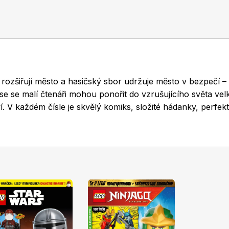
i rozšiřují město a hasičský sbor udržuje město v bezpečí –
e se malí čtenáři mohou ponořit do vzrušujícího světa ve
V každém čísle je skvělý komiks, složité hádanky, perfekt