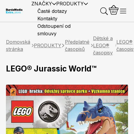
ZNAČKY
PRODUKTY
Časté dotazy
Kontakty
Odstoupení od
smlouvy
Dětské a
Domovská
Předplatné
LEGO®
PRODUKTY
LEGO®
stránka
časopisů
časopis
časopisy
LEGO® Jurassic World™
Předplatné časopisů
Elle
Burda Style
Časopisy
Knihy
Merch
Marianne
Elle Decoration