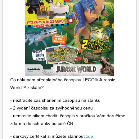
Dětské časopisy
Burda Pletení
Burda Best of
Co nákupem předplatného časopisu LEGO® Jurassic
World™ získáte?
- neztrácíte čas sháněním časopisu na stánku
- 2 vydání časopisu za zvýhodněnou cenu
- nemusíte nikam chodit, časopis s hračkou Vám doručíme
zdarma do schránky po celé ČR
Burda Kids
- dárkový certifikát si můžete stáhnout
zde