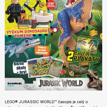
Apetit
Marianne Bydlení
Svět ženy
Marianne Venkov & styl
LEGO® JURASSIC WORLD™ časopis je celý o