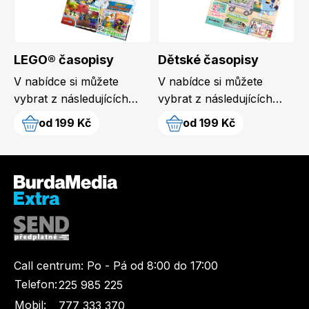
Naše krásná zahrada
LEGO® časopisy
LEGO® časopisy
Dětské časopisy
V nabídce si můžete
V nabídce si můžete
vybrat z následujících
vybrat z následujících
časopisů: LEGO®
časopisů: Miraculous:
od 199 Kč
od 199 Kč
Chip
Burda Easy
DREAMZzz™, LEGO®
Beruška a Černý kocour,
NINJAGO® LEGACY,…
…
Sudoku a křížovky
Burda Best of Plus
Call centrum:
Po - Pá od 8:00 do 17:00
Telefon:
225 985 225
Mobil:
777 333 370