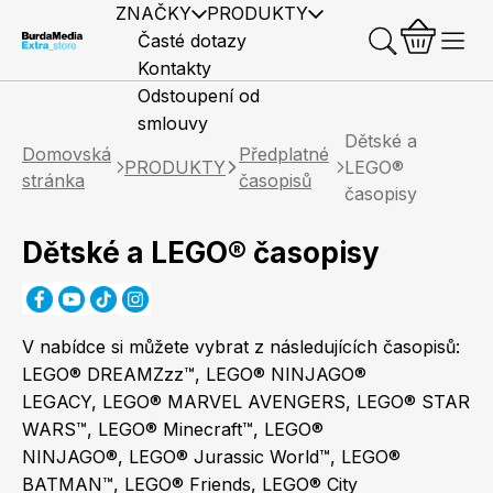
ZNAČKY
PRODUKTY
Časté dotazy
Kontakty
Odstoupení od
smlouvy
Dětské a
Domovská
Předplatné
PRODUKTY
LEGO®
stránka
časopisů
časopisy
Dětské a LEGO® časopisy
Předplatné časopisů
Elle
Burda Style
Časopisy
V nabídce si můžete vybrat z následujících časopisů:
LEGO® DREAMZzz™, LEGO® NINJAGO®
LEGACY, LEGO® MARVEL AVENGERS, LEGO® STAR
Knihy
Merch
WARS™, LEGO® Minecraft™, LEGO®
Marianne
Elle Decoration
NINJAGO®, LEGO® Jurassic World™, LEGO®
BATMAN™, LEGO® Friends, LEGO® City