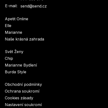
E-mail:
send@send.cz
Apetit Online
Dětské časopisy
Burda Pletení
Elle
Marianne
Naše krásná zahrada
Svět Ženy
Chip
Burda Best of
Marianne Bydlení
Burda Style
Obchodní podmínky
Ochrana soukromí
Cookies zásady
Burda Kids
Nastavení soukromí