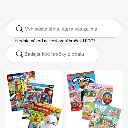
Apetit
Marianne Bydlení
Hledáte návod na sestavení hraček LEGO?
Svět ženy
Marianne Venkov & styl