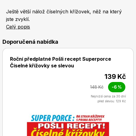
Naše krásná zahrada
LEGO® časopisy
Ještě větší nálož číselných křížovek, něž na který
jste zvyklí.
Celý popis
Doporučená nabídka
Chip
Burda Easy
Roční předplatné Pošli recept Superporce
Číselné křížovky se slevou
139 Kč
148 Kč
-6 %
Nejnižší cena za 30 dní
před slevou: 129 Kč
Sudoku a křížovky
Burda Best of Plus