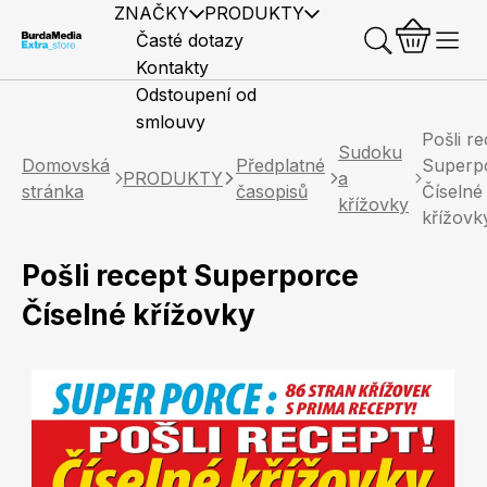
ZNAČKY
PRODUKTY
Časté dotazy
Kontakty
Odstoupení od
smlouvy
Pošli re
Sudoku
Domovská
Předplatné
Superp
PRODUKTY
a
stránka
časopisů
Číselné
křížovky
křížovk
Předplatné časopisů
Elle
Burda Style
Časopisy
Pošli recept Superporce
Číselné křížovky
Knihy
Merch
Marianne
Elle Decoration