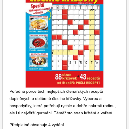
Dětské časopisy
Burda Pletení
Burda Best of
Pořádná porce těch nejlepších čtenářských receptů
doplněných o oblíbené číselné křížovky. Vyberou si
hospodyňky, které potřebují rychle a dobře nakrmit rodinu,
ale i ti největší gurmáni. Téměř sto stran luštění a vaření.
Burda Kids
Předplatné obsahuje 4 vydání.