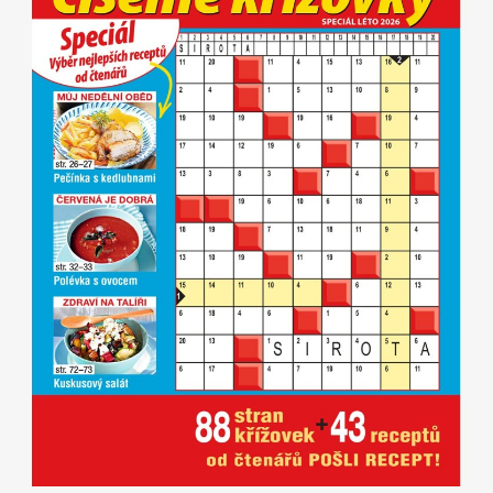
Apetit
Marianne Bydlení
Svět ženy
Marianne Venkov & styl