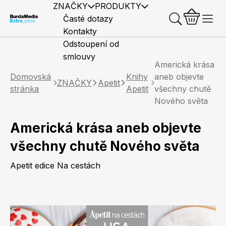
ZNAČKY
PRODUKTY
Časté dotazy
Kontakty
Odstoupení od
smlouvy
Americká krása
Domovská
Knihy
aneb objevte
ZNAČKY
Apetit
stránka
Apetit
všechny chutě
Nového světa
Předplatné časopisů
Elle
Burda Style
Časopisy
Americká krása aneb objevte
všechny chutě Nového světa
Apetit edice Na cestách
Knihy
Merch
Marianne
Elle Decoration