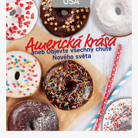
Apetit
Marianne Bydlení
Svět ženy
Marianne Venkov & styl