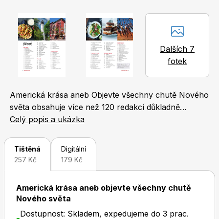
Naše krásná zahrada
LEGO® časopisy
Dalších 7
fotek
Chip
Burda Easy
Americká krása aneb Objevte všechny chutě Nového
světa obsahuje více než 120 redakcí důkladně
prověřených receptů. Po kulinárních výletech do
Celý popis a ukázka
Itálie, Asie, Francie, Řecka a Latinské Ameriky a
prozkoumání pokladů českých luhů a hájů se
Tištěná
Digitální
vypravíme na cestu za Atlantský oceán a odhalíme
257 Kč
179 Kč
tajemství americké kuchyně. Vydejte se spolu s námi
Sudoku a křížovky
Burda Best of Plus
na bezstarostnou jízdu a objevte všechny chutě
Americká krása aneb objevte všechny chutě
Spojených států! Amerika není jen domovem
Nového světa
hamburgerů, hotdogů, donutů a splněných
Dostupnost: Skladem, expedujeme do 3 prac.
amerických snů. Zrodily se tu slavné recepty na vejce