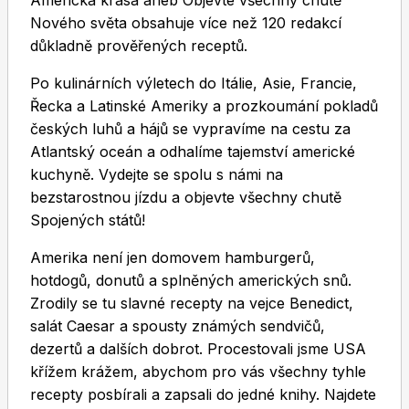
Americká krása aneb Objevte všechny chutě
Nového světa obsahuje více než 120 redakcí
důkladně prověřených receptů.
Po kulinárních výletech do Itálie, Asie, Francie,
Řecka a Latinské Ameriky a prozkoumání pokladů
českých luhů a hájů se vypravíme na cestu za
Toprecepty.cz
Atlantský oceán a odhalíme tajemství americké
kuchyně. Vydejte se spolu s námi na
bezstarostnou jízdu a objevte všechny chutě
Spojených států!
Amerika není jen domovem hamburgerů,
hotdogů, donutů a splněných amerických snů.
Zrodily se tu slavné recepty na vejce Benedict,
salát Caesar a spousty známých sendvičů,
dezertů a dalších dobrot. Procestovali jsme USA
křížem krážem, abychom pro vás všechny tyhle
recepty posbírali a zapsali do jedné knihy. Najdete