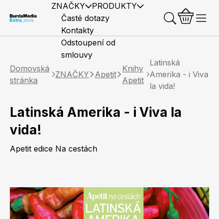
ZNAČKY
PRODUKTY
Časté dotazy
Kontakty
Odstoupení od
smlouvy
Latinská
Domovská
Knihy
ZNAČKY
Apetit
Amerika - i Viva
stránka
Apetit
la vida!
Latinská Amerika - i Viva la
Předplatné časopisů
Elle
Burda Style
Časopisy
vida!
Apetit edice Na cestách
Knihy
Merch
Marianne
Elle Decoration