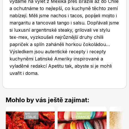
vydáme na výlet z Mexika přes Brazílii až do Chile
a ochutnáme to nejlepší, co kuchyně těchto zemí
nabízejí. Měli jsme nachos i tacos, popíjeli mojito i
margaritu a tancovali tango i salsu. Dopřávali jsme
si luxusní argentinské steaky, grilovali ve stylu
tex-mex, vyzkoušeli nejrůznější druhy chilli
papriček a splín zaháněli horkou čokoládou…
Toprecepty.cz
Výsledkem jsou autentické recepty i recepty
kuchyněmi Latinské Ameriky inspirované a
vyladěné redakcí Apetitu tak, abyste si je mohli
uvařit i doma.
Mohlo by vás ještě zajímat: