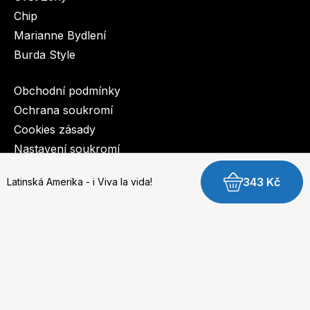
Chip
Marianne Bydlení
Burda Style
Obchodní podmínky
Ochrana soukromí
Cookies zásady
Nastavení soukromí
343 Kč
Latinská Amerika - i Viva la vida!
© 2003-2026 BurdaMedia Extra s.r.o.
Latinská Amerika - i Viva la vida! - digitální verze
Dostupnost: Skladem, expedujeme do 3 prac. dnů
179 Kč