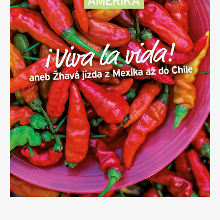
Apetit
Marianne Bydlení
Svět ženy
Marianne Venkov & styl