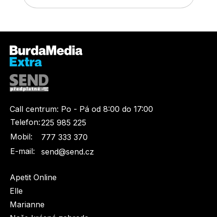
Dětské časopisy
Burda Pletení
Call centrum:
Po - Pá od 8:00 do 17:00
Telefon:
225 985 225
Burda Best of
Mobil:
777 333 370
E-mail:
send@send.cz
Apetit Online
Elle
Marianne
Burda Kids