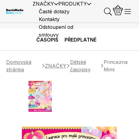
ZNAČKY
PRODUKTY
Časté dotazy
Kontakty
Odstoupení od
smlouvy
ČASOPIS
PŘEDPLATNÉ
Domovská
Dětské
Princezna
ZNAČKY
stránka
časopisy
Mimi
Předplatné časopisů
Elle
Burda Style
Časopisy
Knihy
Merch
Marianne
Elle Decoration