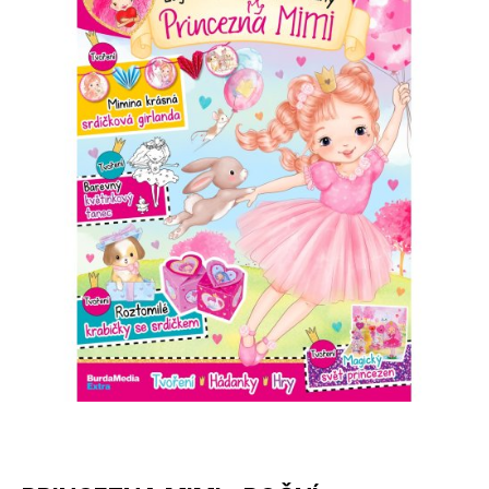
Apetit
Marianne Bydlení
Svět ženy
Marianne Venkov & styl