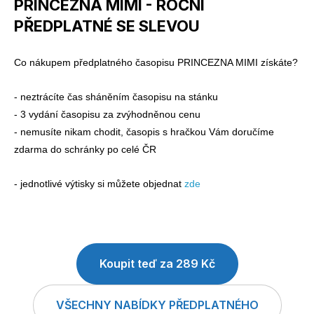
PRINCEZNA MIMI - ROČNÍ
Naše krásná zahrada
LEGO® časopisy
PŘEDPLATNÉ SE SLEVOU
Co nákupem předplatného časopisu PRINCEZNA MIMI získáte?
- neztrácíte čas sháněním časopisu na stánku
- 3 vydání časopisu za zvýhodněnou cenu
- nemusíte nikam chodit, časopis s hračkou Vám doručíme
Chip
Burda Easy
zdarma do schránky po celé ČR
- jednotlivé výtisky si můžete objednat
zde
Sudoku a křížovky
Burda Best of Plus
Koupit teď za 289 Kč
VŠECHNY NABÍDKY PŘEDPLATNÉHO