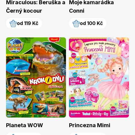
Miraculous: Beruška a
Moje kamarádka
Černý kocour
Conni
od 119 Kč
od 100 Kč
Toprecepty.cz
Planeta WOW
Princezna Mimi