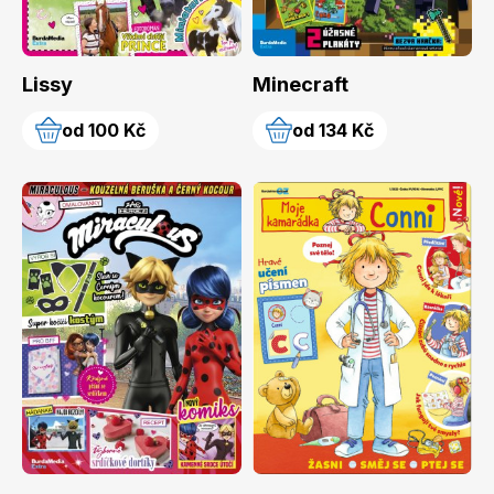
Lissy
Minecraft
Dětské časopisy
Burda Pletení
od 100 Kč
od 134 Kč
Burda Best of
Burda Kids