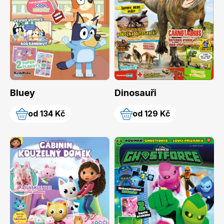
Apetit
Marianne Bydlení
Bluey
Dinosauři
od 134 Kč
od 129 Kč
Svět ženy
Marianne Venkov & styl