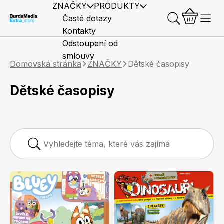
ZNAČKY
PRODUKTY
Časté dotazy
Kontakty
Odstoupení od
smlouvy
Domovská stránka
ZNAČKY
Dětské časopisy
Dětské časopisy
Předplatné časopisů
Elle
Burda Style
Časopisy
Knihy
Merch
Marianne
Elle Decoration