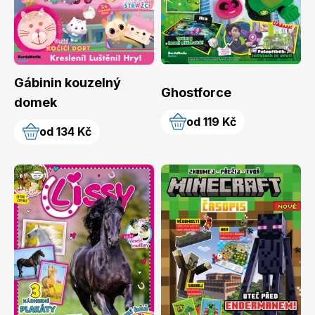
Naše krásná zahrada
LEGO® časopisy
Gábinin kouzelný
Ghostforce
domek
od 119 Kč
od 134 Kč
Chip
Burda Easy
Sudoku a křížovky
Burda Best of Plus