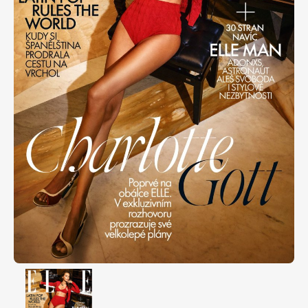
Apetit
Marianne Bydlení
Svět ženy
Marianne Venkov & styl