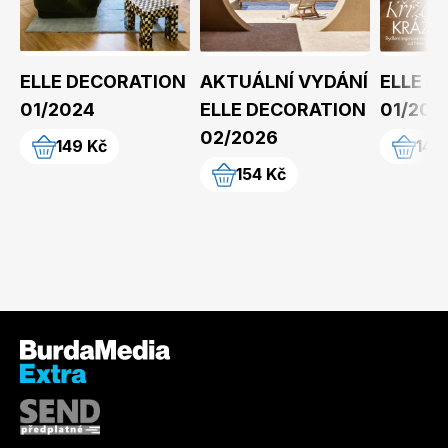
ELLE DECORATION
AKTUÁLNÍ VYDÁNÍ
ELLE D
01/2024
ELLE DECORATION
01/202
02/2026
149 Kč
149
154 Kč