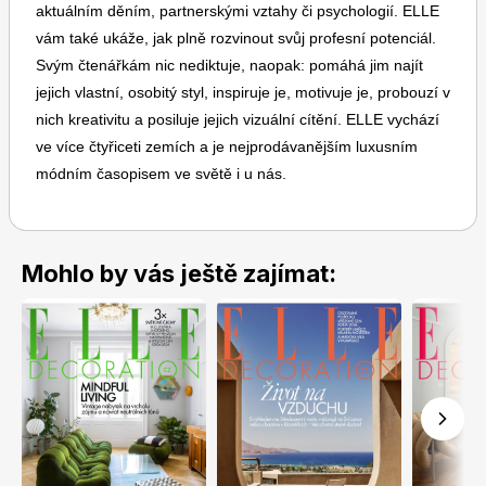
aktuálním děním, partnerskými vztahy či psychologií. ELLE
vám také ukáže, jak plně rozvinout svůj profesní potenciál.
Svým čtenářkám nic nediktuje, naopak: pomáhá jim najít
jejich vlastní, osobitý styl, inspiruje je, motivuje je, probouzí v
nich kreativitu a posiluje jejich vizuální cítění. ELLE vychází
ve více čtyřiceti zemích a je nejprodávanějším luxusním
Toprecepty.cz
módním časopisem ve světě i u nás.
Mohlo by vás ještě zajímat: