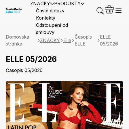
ZNAČKY
PRODUKTY
Časté dotazy
Kontakty
Odstoupení od
smlouvy
Domovská
Časopis
ELLE
ZNAČKY
Elle
stránka
ELLE
05/2026
ELLE 05/2026
Předplatné časopisů
Elle
Burda Style
Časopisy
Časopis 05/2026
Knihy
Merch
Marianne
Elle Decoration