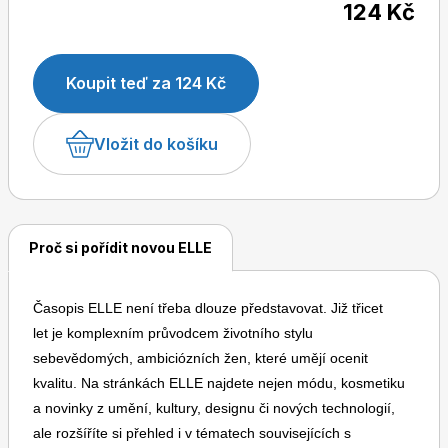
124 Kč
časopisem ve světě i u nás.
Koupit teď za 124 Kč
Dětské časopisy
Burda Pletení
Vložit do košíku
Proč si pořídit novou ELLE
Burda Best of
Časopis ELLE není třeba dlouze představovat. Již třicet
let je komplexním průvodcem životního stylu
sebevědomých, ambiciózních žen, které umějí ocenit
kvalitu. Na stránkách ELLE najdete nejen módu, kosmetiku
a novinky z umění, kultury, designu či nových technologií,
Burda Kids
ale rozšíříte si přehled i v tématech souvisejících s