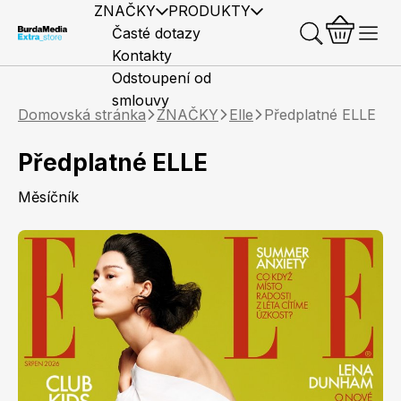
ZNAČKY
PRODUKTY
Časté dotazy
Kontakty
Odstoupení od
smlouvy
Domovská stránka
ZNAČKY
Elle
Předplatné ELLE
Předplatné ELLE
Měsíčník
Předplatné časopisů
Elle
Burda Style
Časopisy
Knihy
Merch
Marianne
Elle Decoration