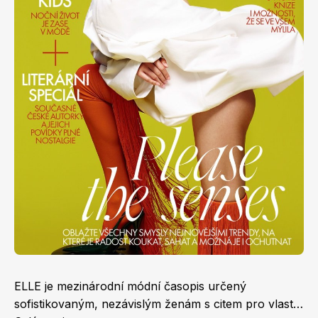
Apetit
Marianne Bydlení
Svět ženy
Marianne Venkov & styl
ELLE je mezinárodní módní časopis určený
sofistikovaným, nezávislým ženám s citem pro vlastní