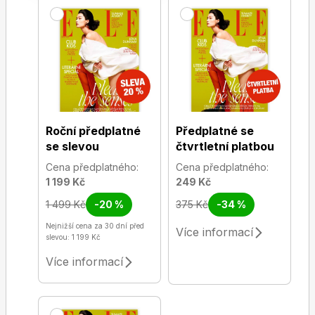
Roční předplatné
Předplatné se
se slevou
čtvrtletní platbou
Cena předplatného:
Cena předplatného:
1 199 Kč
249 Kč
1 499 Kč
-20 %
375 Kč
-34 %
Nejnižší cena za 30 dní před
Více informací
slevou: 1 199 Kč
Více informací