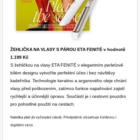
na tom nejlepší? Zařadíte se do jedinečné ELLE
rodiny, která je již legendární, neboť letos slaví třicet
let na českém trhu. A těšit se samozřejmě můžete i na
pravidelné newslettery, které vás budou průběžně
Dětské časopisy
Burda Pletení
updatovat o všech novinkách. Cena předplatného se
skládá z ceny předplatného časopisů a ceny
bonusu. Sleva na předplatném vychází ze
ŽEHLIČKA NA VLASY S PÁROU ETA FENITÉ v hodnotě
stánkových cen. Předplatné s bonusy platí do
1.199 Kč
vyčerpání zásob. Foto produktů je pouze ilustrativní.
S žehličkou na vlasy ETA FENITÉ v elegantním perleťově
bílém designu vytvoříte perfektní účes i bez návštěvy
Burda Best of
kadeřníka. Technologie keratinu a arganového oleje chrání
vlasy před poškozením, zatímco funkce napařování zajistí
rychlejší a účinnější úpravu. Součástí je i cestovní pouzdro
pro pohodlné použití na cestách.
Předplatné obsahuje tistěnou i
Nabídka platí do vyčerpání zásob.
digitální verzi.
Burda Kids