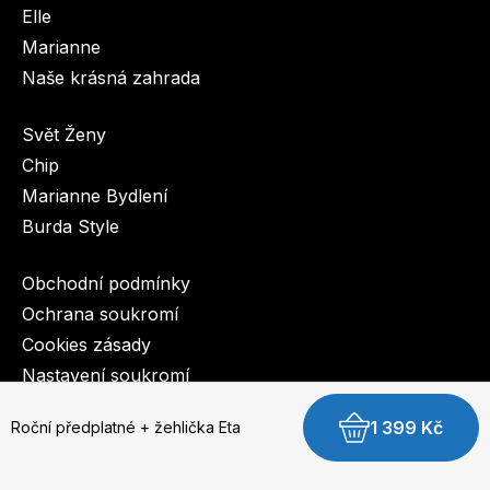
Elle
Marianne
Naše krásná zahrada
Svět Ženy
Chip
Marianne Bydlení
Burda Style
Obchodní podmínky
Ochrana soukromí
Cookies zásady
Nastavení soukromí
1 399 Kč
Roční předplatné + žehlička Eta
© 2003-2026 BurdaMedia Extra s.r.o.