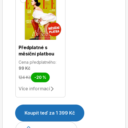
Předplatné s
měsíční platbou
Cena předplatného:
99 Kč
124 Kč
-20 %
Více informací
Koupit teď za 1 399 Kč