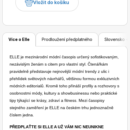
Vložit do košíku
Více o Elle
Prodloužení předplatného
Slovensko + 
ELLE je mezinárodní módní časopis určený sofistikovaným,
nezávislým ženám s citem pro vlastní styl. Čtenářkám
pravidelně představuje nejnovější módní trendy z ulic i
přehlídek světových návrhářů, většinou formou exkluzivních
módních editorialů. Kromě toho přináší profily a rozhovory s
osobnostmi módy, kultury a showbusinessu nebo praktické
tipy týkající se krásy, zdraví a fitness. Mezi časopisy
stejného zaměření je ELLE na českém trhu jednoznačně
číslem jedna.
PŘEDPLAŤTE SI ELLE A UŽ VÁM NIC NEUNIKNE