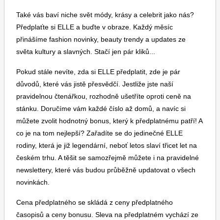
Také vás baví niche svět módy, krásy a celebrit jako nás?
Předplaťte si ELLE a buďte v obraze. Každý měsíc
přinášíme fashion novinky, beauty trendy a updates ze
světa kultury a slavných. Stačí jen pár kliků...
Pokud stále nevíte, zda si ELLE předplatit, zde je pár
důvodů, které vás jistě přesvědčí. Jestliže jste naší
pravidelnou čtenářkou, rozhodně ušetříte oproti ceně na
stánku. Doručíme vám každé číslo až domů, a navíc si
můžete zvolit hodnotný bonus, který k předplatnému patří! A
co je na tom nejlepší? Zařadíte se do jedinečné ELLE
rodiny, která je již legendární, neboť letos slaví třicet let na
českém trhu. A těšit se samozřejmě můžete i na pravidelné
newslettery, které vás budou průběžně updatovat o všech
novinkách.
Cena předplatného se skládá z ceny předplatného
časopisů a ceny bonusu. Sleva na předplatném vychází ze