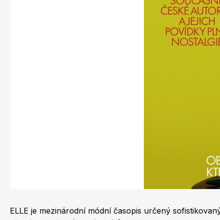
Naše krásná zahrada
Chip
Sudoku a křížovky
ELLE je mezinárodní módní časopis určený sofistikovaným