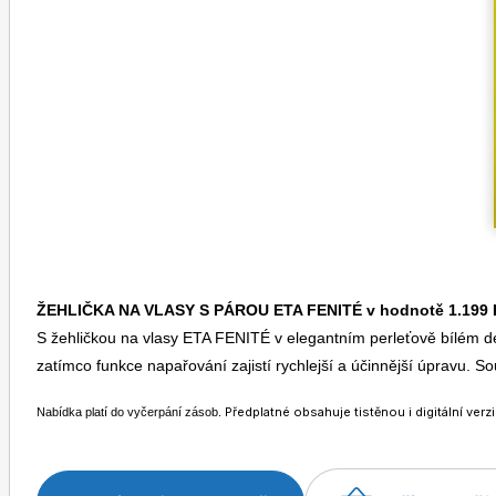
Toprecepty.cz
ŽEHLIČKA NA VLASY S PÁROU ETA FENITÉ v hodnotě 1.199 
S žehličkou na vlasy ETA FENITÉ v elegantním perleťově bílém de
zatímco funkce napařování zajistí rychlejší a účinnější úpravu. So
Předplatné obsahuje tistěnou i digitální verzi
Nabídka platí do vyčerpání zásob.