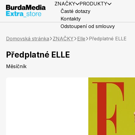
ZNAČKY
PRODUKTY
Časté dotazy
Kontakty
Odstoupení od smlouvy
Domovská stránka
ZNAČKY
Elle
Předplatné ELLE
Předplatné ELLE
Měsíčník
Předplatné časopisů
Elle
Knihy
Marianne