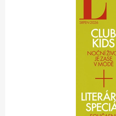
Apetit
Svět ženy