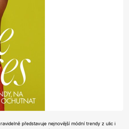
LEGO® časopisy
Burda Easy
Burda Best of Plus
videlně představuje nejnovější módní trendy z ulic i