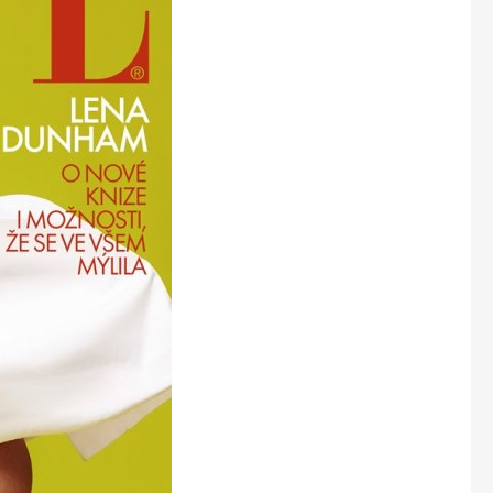
Marianne Bydlení
Marianne Venkov & styl