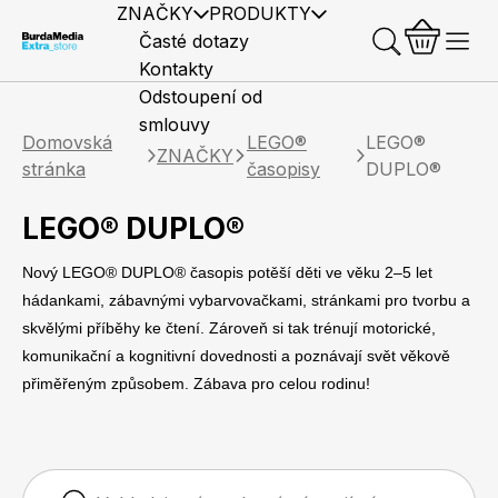
ZNAČKY
PRODUKTY
Časté dotazy
Kontakty
Odstoupení od
smlouvy
Domovská
LEGO®
LEGO®
ZNAČKY
stránka
časopisy
DUPLO®
LEGO® DUPLO®
Předplatné časopisů
Elle
Burda Style
Časopisy
Nový LEGO® DUPLO® časopis potěší děti ve věku 2–5 let
hádankami, zábavnými vybarvovačkami, stránkami pro tvorbu a
skvělými příběhy ke čtení. Zároveň si tak trénují motorické,
komunikační a kognitivní dovednosti a poznávají svět věkově
přiměřeným způsobem. Zábava pro celou rodinu!
Knihy
Merch
Marianne
Elle Decoration