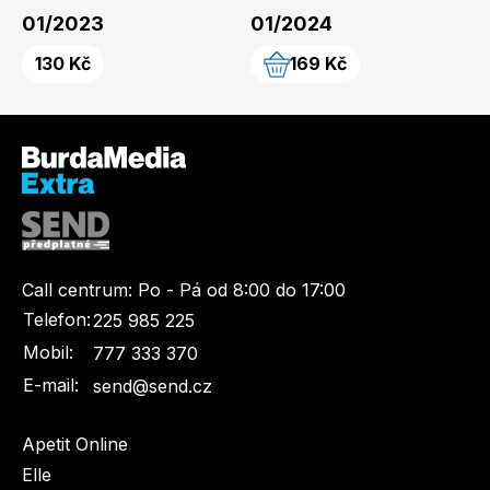
Naše krásná zahrada
LEGO® časopisy
01/2023
01/2024
130 Kč
169 Kč
Chip
Burda Easy
Call centrum:
Po - Pá od 8:00 do 17:00
Telefon:
225 985 225
Mobil:
777 333 370
E-mail:
send@send.cz
Sudoku a křížovky
Burda Best of Plus
Apetit Online
Elle