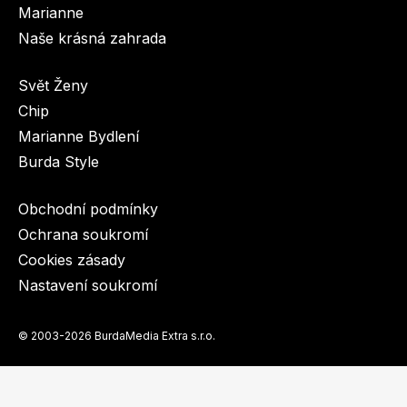
Marianne
Naše krásná zahrada
Svět Ženy
Dětské časopisy
Burda Pletení
Chip
Marianne Bydlení
Burda Style
Obchodní podmínky
Burda Best of
Ochrana soukromí
Cookies zásady
Nastavení soukromí
© 2003-2026 BurdaMedia Extra s.r.o.
Burda Kids