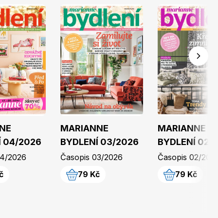
Burda Pletení
NE
MARIANNE
MARIANNE
 04/2026
BYDLENÍ 03/2026
BYDLENÍ 02/
04/2026
Časopis 03/2026
Časopis 02/202
č
79 Kč
79 Kč