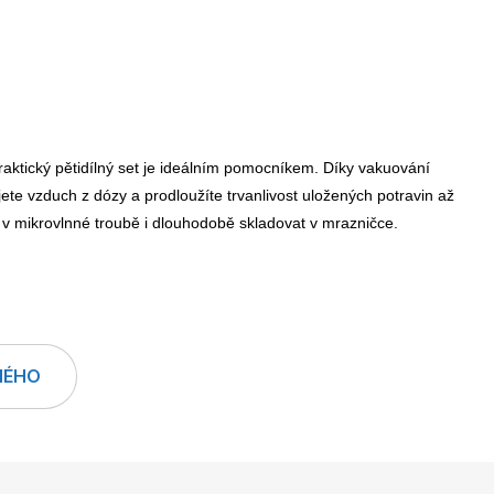
LEGO® časopisy
raktický pětidílný set je ideálním pomocníkem. Díky vakuování
jete vzduch z dózy a prodloužíte trvanlivost uložených potravin až
Burda Easy
 v mikrovlnné troubě i dlouhodobě skladovat v mrazničce.
NÉHO
Burda Best of Plus