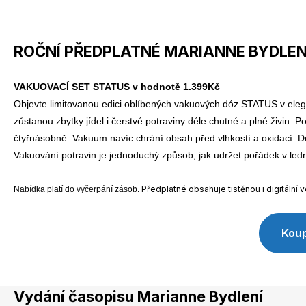
Naše krásná zahrada
ROČNÍ PŘEDPLATNÉ MARIANNE BYDLENÍ
VAKUOVACÍ SET STATUS v hodnotě 1.399Kč
Objevte limitovanou edici oblíbených vakuových dóz STATUS v elegan
zůstanou zbytky jídel i čerstvé potraviny déle chutné a plné živin.
Chip
čtyřnásobně. Vakuum navíc chrání obsah před vlhkostí a oxidací. D
Vakuování potravin je jednoduchý způsob, jak udržet pořádek v ledn
Předplatné obsahuje tistěnou i digitální v
Nabídka platí do vyčerpání zásob.
Koup
Sudoku a křížovky
Vydání časopisu Marianne Bydlení