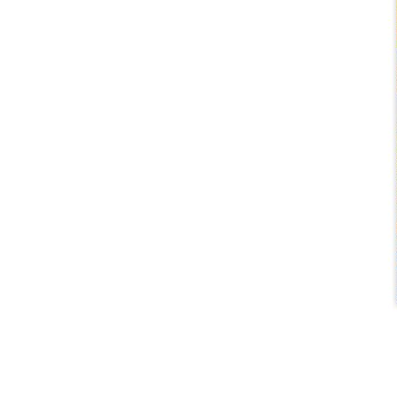
Apetit
Svět ženy