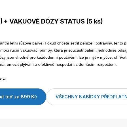
 + VAKUOVÉ DÓZY STATUS (5 ks)
tní letní růžové barvě. Pokud chcete šetřit peníze i potraviny, tento p
 Pomocí ruční vakuovací pumpy, která je součástí balení, jednoduše odsa
ózy jsou vhodné pro každodenní používání: lze je mýt v myčce, ohřívat
ici, omezit plýtvání a efektivně hospodařit s domácím rozpočtem.
erzi.
it teď za 899 Kč
VŠECHNY NABÍDKY PŘEDPLAT