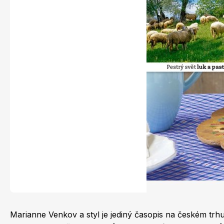
Naše krásná zahrada
Chip
Sudoku a křížovky
Marianne Venkov a styl je jediný časopis na českém tr