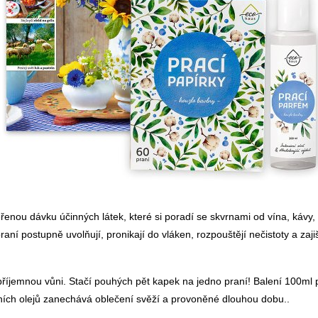
enou dávku účinných látek, které si poradí se skvrnami od vína, kávy, 
raní postupně uvolňují, pronikají do vláken, rozpouštějí nečistoty a zajiš
 příjemnou vůni. Stačí pouhých pět kapek na jedno praní! Balení 100ml
ních olejů zanechává oblečení svěží a provoněné dlouhou dobu..