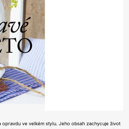
LEGO® časopisy
Burda Easy
Burda Best of Plus
a opravdu ve velkém stylu. Jeho obsah zachycuje život