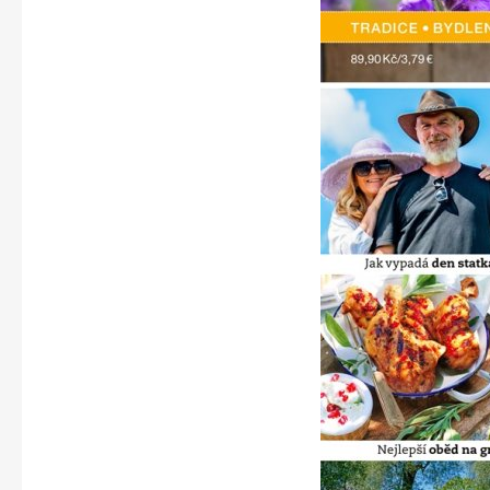
Apetit
Svět ženy