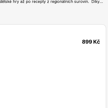
 dětské hry až po recepty z regionálních surovin. Díky
lidé, toužící po úniku z města, tak milovníci domácích
Burda Pletení
899 Kč