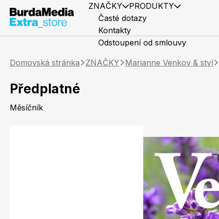
ZNAČKY
PRODUKTY
Časté dotazy
Kontakty
Odstoupení od smlouvy
Domovská stránka
ZNAČKY
Marianne Venkov & styl
Předplatné
Měsíčník
Předplatné časopisů
Elle
Knihy
Marianne