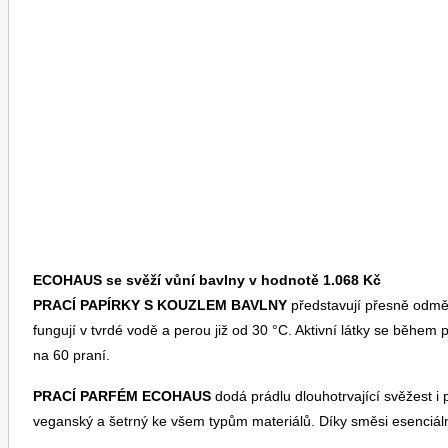
Toprecepty.cz
ECOHAUS se svěží vůní bavlny v hodnotě 1.068 Kč
PRACÍ PAPÍRKY S KOUZLEM BAVLNY
představují přesně odměř
fungují v tvrdé vodě a perou již od 30 °C. Aktivní látky se během p
na 60 praní.
PRACÍ PARFÉM ECOHAUS
dodá prádlu dlouhotrvající svěžest i
veganský a šetrný ke všem typům materiálů. Díky směsi esenciál