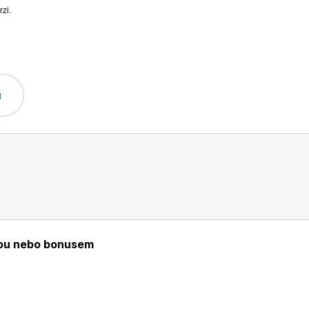
rzi.
u
ou nebo bonusem