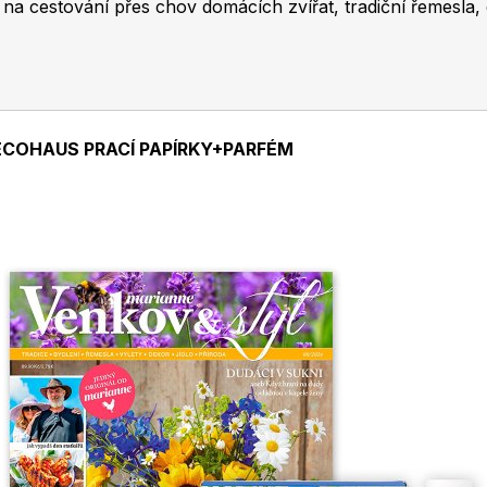
ů na cestování přes chov domácích zvířat, tradiční řemesla,
fotografiích si tu najdou zajímavé informace jak aktivní 
vychází ze
zásob. Foto produktů je pouze ilustrativní.
ECOHAUS PRACÍ PAPÍRKY+PARFÉM