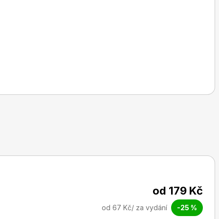
od 179 Kč
od 67 Kč/ za vydání
-25 %