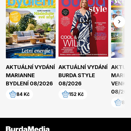
AKTUÁLNÍ VYDÁNÍ
AKTUÁLNÍ VYDÁNÍ
AKTUÁL
MARIANNE
BURDA STYLE
MARIA
BYDLENÍ 08/2026
08/2026
VENKOV
08/202
84 Kč
152 Kč
89 