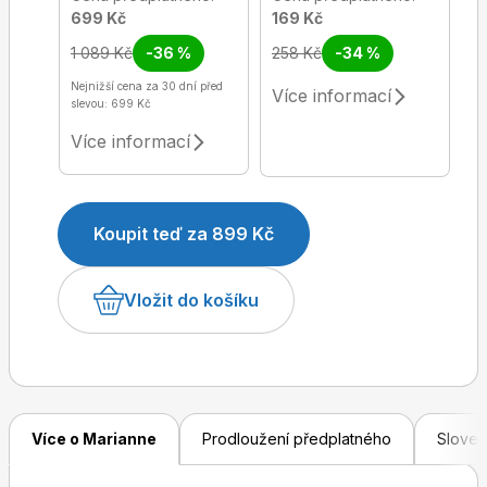
699 Kč
169 Kč
1 089 Kč
-36 %
258 Kč
-34 %
Nejnižší cena za 30 dní před
Více informací
slevou: 699 Kč
Více informací
Koupit teď za 899 Kč
Vložit do košíku
Více o Marianne
Prodloužení předplatného
Sloven