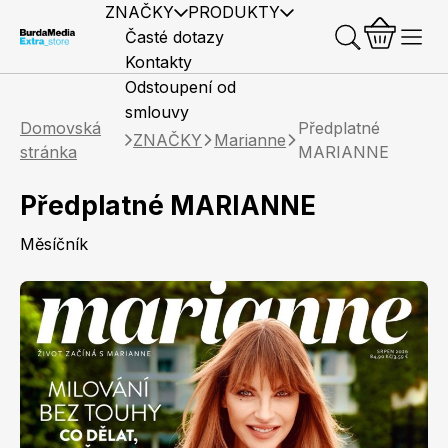
ZNAČKY
PRODUKTY
Časté dotazy
Kontakty
Odstoupení od
smlouvy
Domovská
Předplatné
ZNAČKY
Marianne
stránka
MARIANNE
Předplatné MARIANNE
Předplatné časopisů
Elle
Burda Style
Časopisy
Měsíčník
Knihy
Merch
Marianne
Elle Decoration