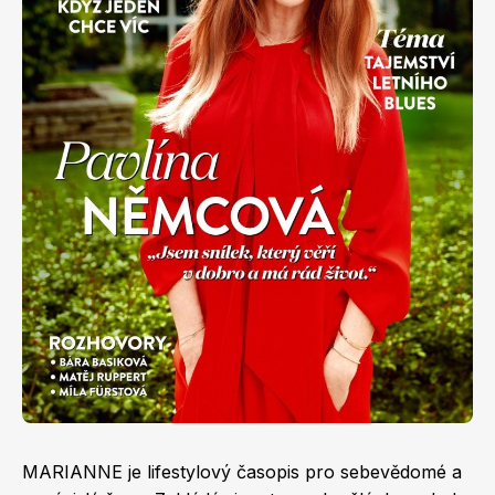
Apetit
Marianne Bydlení
Svět ženy
Marianne Venkov & styl
MARIANNE je lifestylový časopis pro sebevědomé a