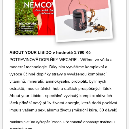
Dětské časopisy
Burda Pletení
ABOUT YOUR LIBIDO v hodnotě 1.790 Kč
POTRAVINOVÉ DOPLŇKY WECARE - Věříme ve vědu a
moderní technologie. Díky nim vytváříme komplexní a
Burda Best of
vysoce účinné doplňky stravy s vyváženou kombinací
vitamínů, minerálů, aminokyselin, probiotik, bylinných
extraktů, medicinálních hub a dalších prospěšných látek.
About your Libido - speciálně vyvinutý komplex aktivních
látek přináší nový příliv životní energie, která dodá pozitivní
impuls vašemu sexuálnímu životu (měsíční kúra, 30 dávek).
Předplatné obsahuje tistěnou i
Nabídka platí do vyčrepání zásob.
Burda Kids