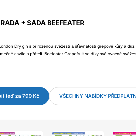
RADA + SADA BEEFEATER
on Dry gin s přirozenou svěžestí a šťavnatostí grepové kůry a dužin
výjimečné chvíle s přáteli. Beefeater Grapefruit se díky své ovocné sv
it teď za 799 Kč
VŠECHNY NABÍDKY PŘEDPLAT