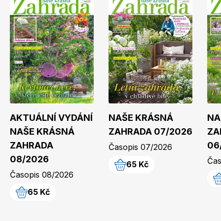
Dětské časopisy
AKTUÁLNÍ VYDÁNÍ
NAŠE KRÁSNÁ
NA
Burda Best of
NAŠE KRÁSNÁ
ZAHRADA 07/2026
ZA
ZAHRADA
06
Časopis 07/2026
08/2026
Čas
65 Kč
Časopis 08/2026
65 Kč
Burda Kids