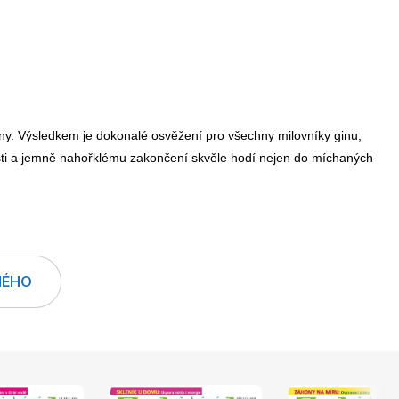
LEGO® časopisy
y. Výsledkem je dokonalé osvěžení pro všechny milovníky ginu,
ěžesti a jemně nahořklému zakončení skvěle hodí nejen do míchaných
Burda Easy
NÉHO
Burda Best of Plus