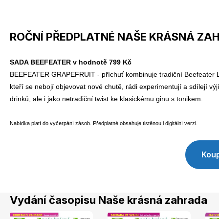
Naše krásná zahrada
ROČNÍ PŘEDPLATNÉ NAŠE KRÁSNÁ ZAH
SADA BEEFEATER v hodnotě 799 Kč
BEEFEATER GRAPEFRUIT - příchuť kombinuje tradiční Beefeater Lond
kteří se nebojí objevovat nové chutě, rádi experimentují a sdílejí 
Chip
drinků, ale i jako netradiční twist ke klasickému ginu s tonikem.
Nabídka platí do vyčerpání zásob. Předplatné obsahuje tistěnou i digitální verzi.
Koup
Sudoku a křížovky
Vydání časopisu Naše krásná zahrada