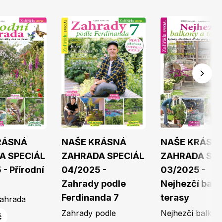
RÁSNÁ
NAŠE KRÁSNÁ
NAŠE KRÁSN
A SPECIÁL
ZAHRADA SPECIÁL
ZAHRADA SPE
- Přírodní
04/2025 -
03/2025 -
Zahrady podle
Nejhezčí balk
Ferdinanda 7
terasy
zahrada
Zahrady podle
Nejhezčí balkon
č