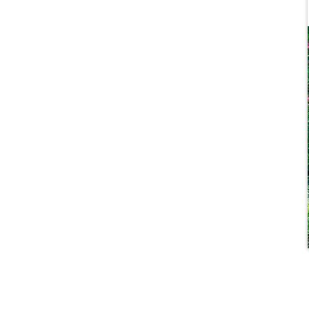
Apetit
Svět ženy