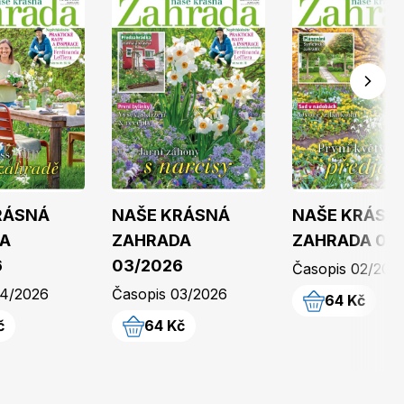
Burda Pletení
RÁSNÁ
NAŠE KRÁSNÁ
NAŠE KRÁSN
A
ZAHRADA
ZAHRADA 02
6
03/2026
Časopis 02/202
04/2026
Časopis 03/2026
64 Kč
č
64 Kč