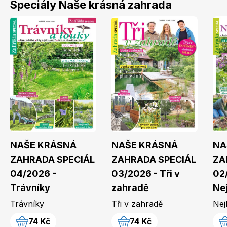
Speciály Naše krásná zahrada
Toprecepty.cz
NAŠE KRÁSNÁ
NAŠE KRÁSNÁ
NA
ZAHRADA SPECIÁL
ZAHRADA SPECIÁL
ZA
04/2026 -
03/2026 - Tři v
02
Trávníky
zahradě
Ne
Trávníky
Tři v zahradě
Nej
74 Kč
74 Kč