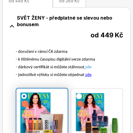
od 449 Kč
od 269 Kč
SVĚT ŽENY - předplatné se slevou nebo
bonusem
od 449 Kč
- doručení v rámci ČR zdarma
- k tištěnému časopisu digitální verze zdarma
- dárkový certifikát si můžete stáhnout
zde
- jednotlivé výtisky si můžete objednat
zde