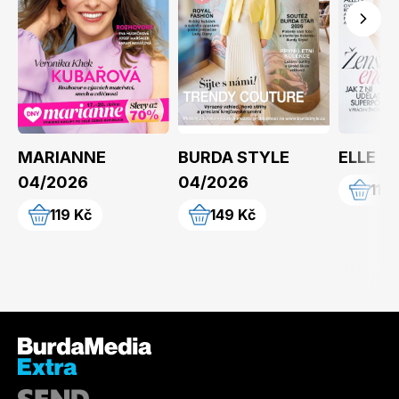
MARIANNE
BURDA STYLE
ELLE 0
04/2026
04/2026
119 
119 Kč
149 Kč