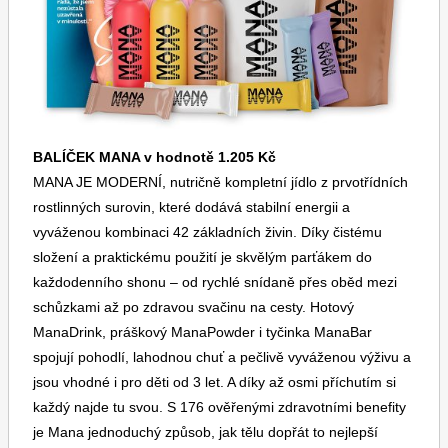
Dětské časopisy
Burda Pletení
BALÍČEK MANA v hodnotě 1.205 Kč
MANA JE MODERNÍ, nutričně kompletní jídlo z prvotřídních
rostlinných surovin, které dodává stabilní energii a
vyváženou kombinaci 42 základních živin. Díky čistému
Burda Best of
složení a praktickému použití je skvělým parťákem do
každodenního shonu – od rychlé snídaně přes oběd mezi
schůzkami až po zdravou svačinu na cesty. Hotový
ManaDrink, práškový ManaPowder i tyčinka ManaBar
spojují pohodlí, lahodnou chuť a pečlivě vyváženou výživu a
jsou vhodné i pro děti od 3 let. A díky až osmi příchutím si
každý najde tu svou. S 176 ověřenými zdravotními benefity
Burda Kids
je Mana jednoduchý způsob, jak tělu dopřát to nejlepší