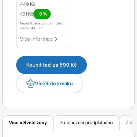
449 Kč
491 Kč
-9 %
Nejnižší cena za 30 dní před
slevou: 449 Kč
Více informací
Koupit teď za 599 Kč
Vložit do košíku
Více o Světě ženy
Prodloužení předplatného
Zahra