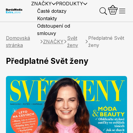
ZNAČKY
PRODUKTY
Časté dotazy
Kontakty
Odstoupení od
smlouvy
Domovská
Svět
Předplatné Svět
ZNAČKY
stránka
ženy
ženy
Předplatné Svět ženy
Předplatné časopisů
Elle
Burda Style
Časopisy
Knihy
Merch
Marianne
Elle Decoration