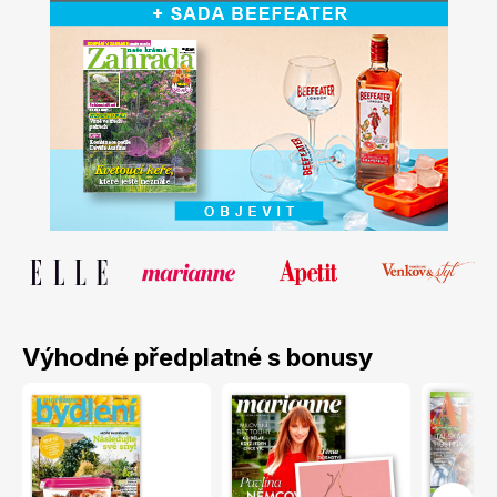
Naše krásná zahrada
LEGO® časopisy
Chip
Burda Easy
Výhodné předplatné s bonusy
Sudoku a křížovky
Burda Best of Plus