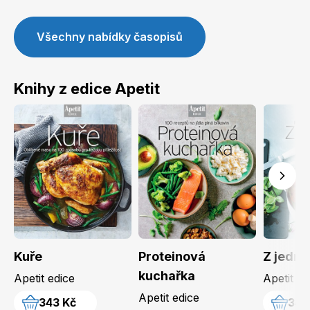
Všechny nabídky časopisů
Knihy z edice Apetit
Kuře
Proteinová
Z jedno
kuchařka
Apetit edice
Apetit ed
Apetit edice
343 Kč
343