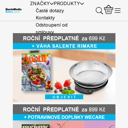
ZNAČKY
PRODUKTY
Časté dotazy
Kontakty
Odstoupení od
smlouvy
Předplatné časopisů
Elle
Burda Style
Časopisy
Knihy
Merch
Marianne
Elle Decoration