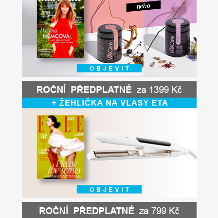
Apetit
Marianne Bydlení
Svět ženy
Marianne Venkov & styl