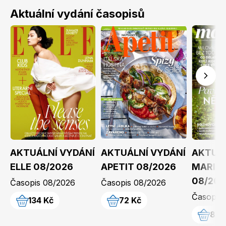
Aktuální vydání časopisů
Toprecepty.cz
AKTUÁLNÍ VYDÁNÍ
AKTUÁLNÍ VYDÁNÍ
AKTUÁL
ELLE 08/2026
APETIT 08/2026
MARIA
08/202
Časopis 08/2026
Časopis 08/2026
Časopis
134 Kč
72 Kč
84 