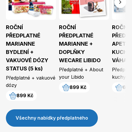
ROČNÍ
ROČNÍ
ROČNÍ
Dětské časopisy
Burda Pletení
PŘEDPLATNÉ
PŘEDPLATNÉ
PŘEDP
MARIANNE
MARIANNE +
APETIT
BYDLENÍ +
DOPLŇKY
KUCHY
VAKUOVÉ DÓZY
WECARE LIBIDO
VÁHA 
STATUS (5 ks)
Předplatné + About
Předplat
Burda Best of
your Libido
kuchyňs
Předplatné + vakuové
dózy
899 Kč
699
899 Kč
Všechny nabídky předplatného
Burda Kids